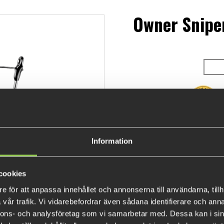
Owner Snipe
€6.3
Information
INFORMATION
cookies
e för att anpassa innehållet och annonserna till användarna, tillh
Designed for Neko Style fishin
vår trafik. Vi vidarebefordrar även sådana identifierare och anna
weedless version with Titani
nnons- och analysföretag som vi samarbetar med. Dessa kan i sin
offset point for better hookse