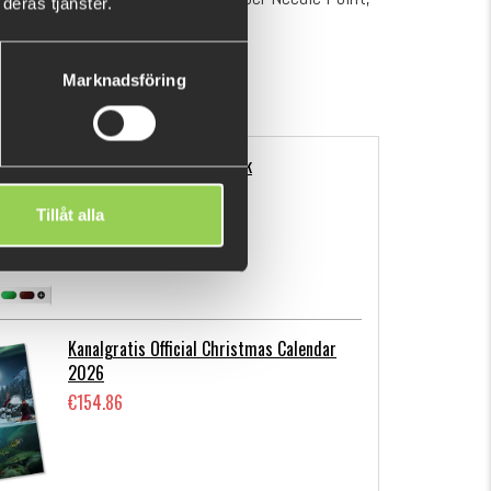
deras tjänster.
d applications.
Marknadsföring
Flatnose Mini 9cm, 10-pack
€12.70
Tillåt alla
Kanalgratis Official Christmas Calendar
2026
€154.86