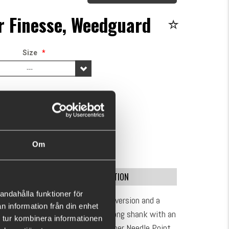
r Finesse, Weedguard
Size
*
---
This purchase will pay 138 fishcoins now!
What is this?
0
BUY
OK
Om
SPECIFICATION
andahålla funktioner för
g, this hook comes in a standard version and a
n information från din enhet
um weedguards. Hook includes a long shank with an
 tur kombinera informationen
ts. Features Silky Gray finish Super Needle Point,