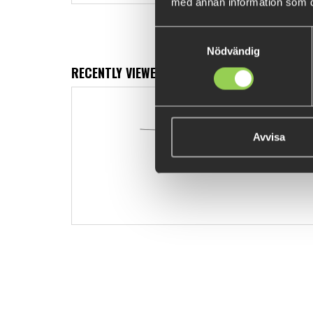
med annan information som du 
Samtyckesval
Nödvändig
RECENTLY VIEWED PRODUCTS
Owner Snipe
€6.30
Avvisa