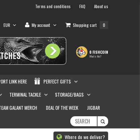
Terms and conditions
FAQ
About us
EUR
My account
Shopping cart
0
0 FISHCOIN
What is this?
PORT LINK HERE
PERFECT GIFTS
TERMINAL TACKLE
STORAGE/BAGS
TEAM GALANT MERCH
DEAL OF THE WEEK
JIGBAR
Where do we deliver?