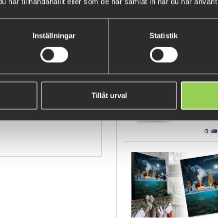
har tillhandahållit eller som de har samlat in när du har använt 
and a 100% closed eye for brai
Inställningar
Statistik
BESTSELLERS
r Finesse, Weedguard
Tillåt urval