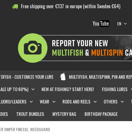
Free shipping over
€
137
in europe (within Sweden €64)
EN
OFISH - CUSTOMIZE YOUR LURE
MULTIFISH, MULTISPINN, PIN AND RE
SALE UP TO 60%)
NEW AT FISHING? START HERE!
FISHING LURES
LUORO/LEADERS
WEAR
RODS AND REELS
OTHERS
DIES
TROUT BUNDLES
MYSTERY BAG
BIRTHDAY PACKAGE
R SNIPER FINESSE, WEEDGUARD