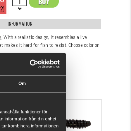
BUY
OK
2)
INFORMATION
s
. With a realistic design, it resembles a live
t makes it hard for fish to resist. Choose color on
.
SHOW MORE
Om
andahålla funktioner för
n information från din enhet
 tur kombinera informationen