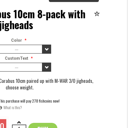
us 10cm 8-pack with
jigheads
Color
*
---
CustomText
*
---
Carabus 10cm paired up with M-WAR 3/0 jigheads,
choose weight.
his purchase will pay 278 fishcoins now!
What is this?
70