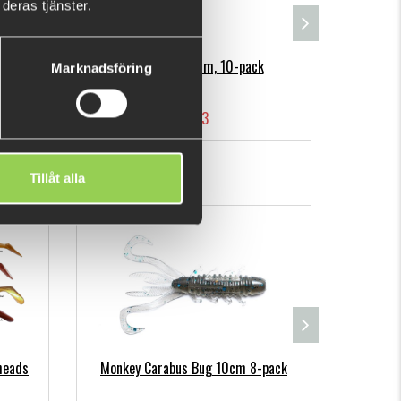
deras tjänster.
gheads
Monkey Rib 9cm, 10-pack
Mo
Marknadsföring
€8.13
Tillåt alla
heads
Monkey Carabus Bug 10cm 8-pack
Monkey