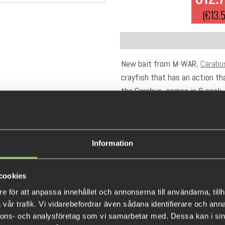
(€13.5
New bait from M-WAR,
Carabu
crayfish that has an action tha
the Carabus, comes in 8-pack
Information
cookies
e för att anpassa innehållet och annonserna till användarna, tillh
vår trafik. Vi vidarebefordrar även sådana identifierare och anna
nnons- och analysföretag som vi samarbetar med. Dessa kan i sin