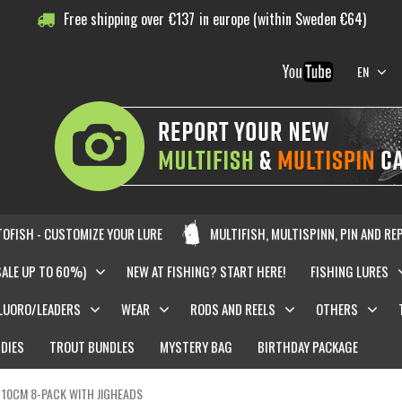
Free shipping over
€
137
in europe (within Sweden €64)
EN
OFISH - CUSTOMIZE YOUR LURE
MULTIFISH, MULTISPINN, PIN AND RE
SALE UP TO 60%)
NEW AT FISHING? START HERE!
FISHING LURES
LUORO/LEADERS
WEAR
RODS AND REELS
OTHERS
DIES
TROUT BUNDLES
MYSTERY BAG
BIRTHDAY PACKAGE
10CM 8-PACK WITH JIGHEADS