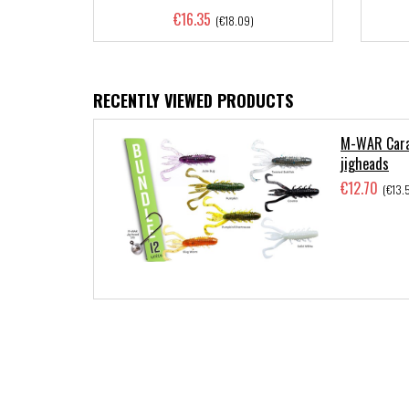
€16.35
(€18.09)
RECENTLY VIEWED PRODUCTS
M-WAR Cara
jigheads
€12.70
(€13.