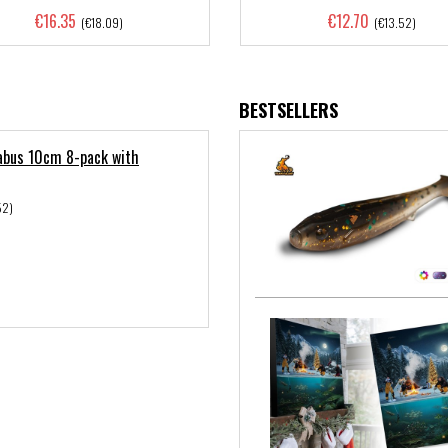
€16.35
€12.70
(€18.09)
(€13.52)
BESTSELLERS
bus 10cm 8-pack with
52)