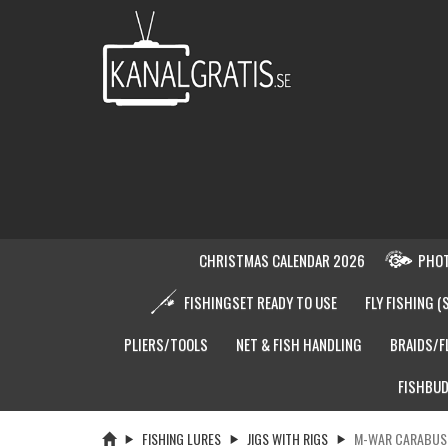
CHRISTMAS CALENDAR 2026
PHOT
FISHINGSET READY TO USE
FLY FISHING (
PLIERS/TOOLS
NET & FISH HANDLING
BRAIDS/F
FISHBUD
FISHING LURES
JIGS WITH RIGS
M-WAR CARABUS 