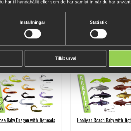
har tillhandahållit eller som de har samlat in när du har använt 
tnose Mini 9cm with Jig Heads
Flatnose Mini 12,5cm with ji
Inställningar
Statistik
€16.35
€14.53
(€18.09)
(€16.26)
Tillåt urval
nose Baby Dragon with Jigheads
Hooligan Roach Baby with Jig