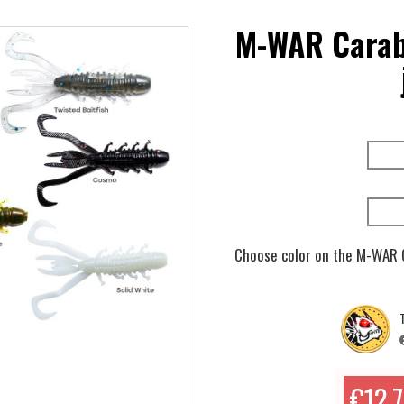
M-WAR Carab
Choose color on the M-WAR 
T
€12.