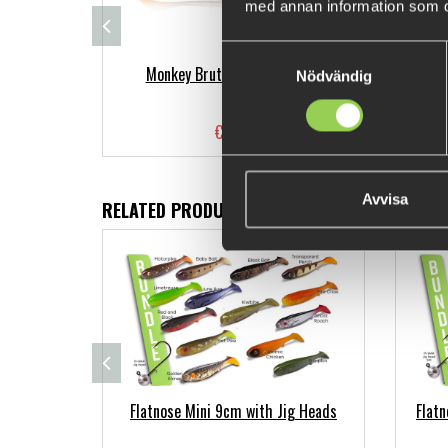
med annan information som du 
Samtyckesval
Monkey Brute 12cm - 5-pack
Fla
Nödvändig
€9.04
Avvisa
RELATED PRODUCTS
Flatnose Mini 9cm with Jig Heads
Flat