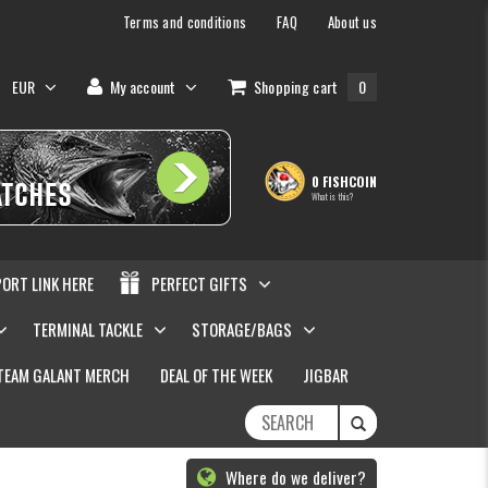
Terms and conditions
FAQ
About us
EUR
My account
Shopping cart
0
0 FISHCOIN
What is this?
PORT LINK HERE
PERFECT GIFTS
TERMINAL TACKLE
STORAGE/BAGS
TEAM GALANT MERCH
DEAL OF THE WEEK
JIGBAR
Where do we deliver?