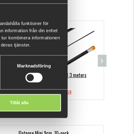
andahålla funktioner för
n information från din enhet
 tur kombinera informationen
deras tjänster.
Marknadsföring
Multifish Rod 3 meters
M
€45.59
Tillåt alla
Flatnose Mini 9cm, 10-pack