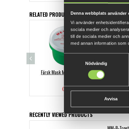
RELATED PRODUCTS
Denna webbplats använder 
Vi använder enhetsidentifierar
FEW LEFT
sociala medier och analysera 
till de sociala medier och a
med annan information som du 
Samtyckesval
Nödvändig
Färsk Mask Medium Metmask
M-WA
€5.39
Avvisa
RECENTLY VIEWED PRODUCTS
MM-B-Trout