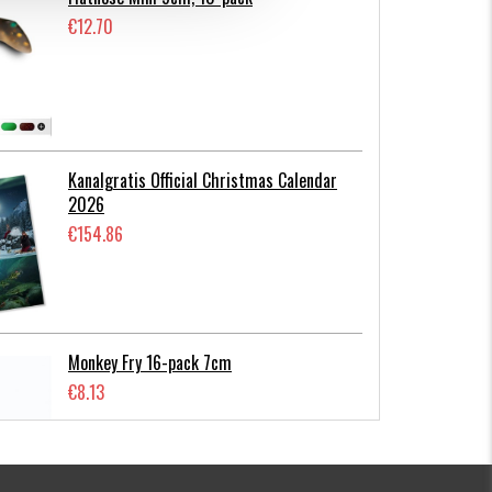
€12.70
Kanalgratis Official Christmas Calendar
2026
€154.86
Monkey Fry 16-pack 7cm
€8.13