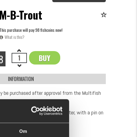
M-B-Trout
This purchase will pay 98 fishcoins now!
What is this?
8
BUY
OK
INFORMATION
ly be purchased after approval from the Multifish
 submitting a catch.
al, approximately 2.6mm in diameter, with a pin on
ck, cap, jacket, or other items.
Om
SHOW MORE