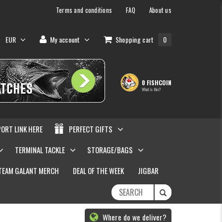
Terms and conditions
FAQ
About us
EUR
My account
Shopping cart
0
0 FISHCOIN
What is this?
PORT LINK HERE
PERFECT GIFTS
TERMINAL TACKLE
STORAGE/BAGS
TEAM GALANT MERCH
DEAL OF THE WEEK
JIGBAR
Where do we deliver?