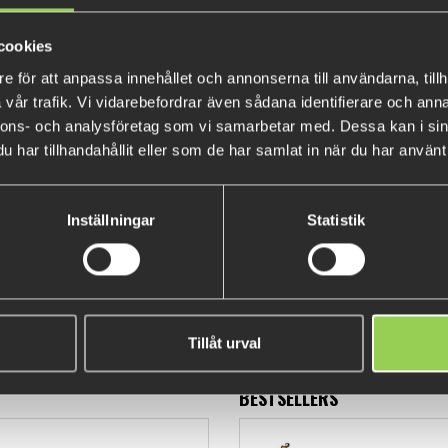
cookies
e för att anpassa innehållet och annonserna till användarna, tillh
vår trafik. Vi vidarebefordrar även sådana identifierare och anna
nnons- och analysföretag som vi samarbetar med. Dessa kan i sin
har tillhandahållit eller som de har samlat in när du har använt 
Inställningar
Statistik
R Pre-tied Leader (Multifish)
Bobber (Multifish)
€5.39
€7.22
Tillåt urval
BESTSELLERS