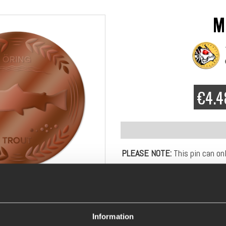
M
€4.4
PLEASE NOTE:
This pin can on
competition management upon
Exclusive Multifish pin in met
the back to attach to a backpa
Information