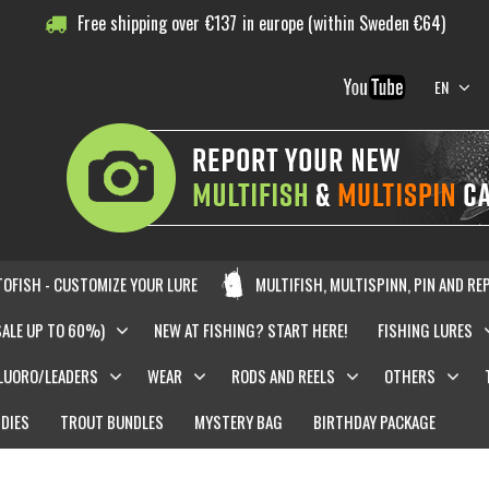
Free shipping over
€
137
in europe (within Sweden €64)
EN
OFISH - CUSTOMIZE YOUR LURE
MULTIFISH, MULTISPINN, PIN AND RE
SALE UP TO 60%)
NEW AT FISHING? START HERE!
FISHING LURES
LUORO/LEADERS
WEAR
RODS AND REELS
OTHERS
DIES
TROUT BUNDLES
MYSTERY BAG
BIRTHDAY PACKAGE