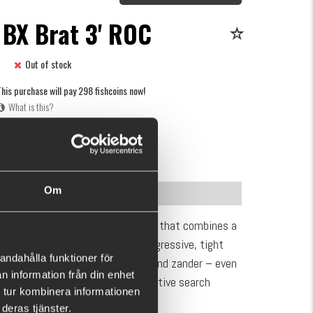
 BX Brat 3' ROC
Out of stock
his purchase will pay 298 fishcoins now!
What is this?
€13.61
Om
INFORMATION
a compact and effective hard bait that combines a
le outer shell. The bait has an aggressive, tight
andahålla funktioner för
at trigger bites from perch, pike and zander – even
n information från din enhet
ect for both shallow water and active search
 tur kombinera informationen
when you want to cover a lot of water quickly.
deras tjänster.