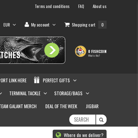
Terms and conditions
FAQ
About us
EUR
My account
Shopping cart
0
0 FISHCOIN
What is this?
PORT LINK HERE
PERFECT GIFTS
TERMINAL TACKLE
STORAGE/BAGS
TEAM GALANT MERCH
DEAL OF THE WEEK
JIGBAR
Where do we deliver?