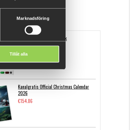
SHOW MORE
Marknadsföring
Flatnose Mini 9cm, 10-pack
€12.70
Tillåt alla
Kanalgratis Official Christmas Calendar
2026
€154.86