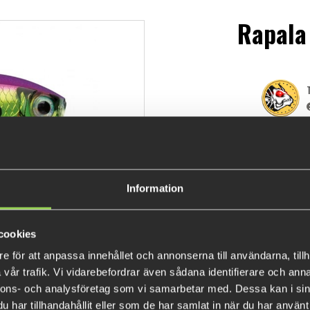
Rapala
T
Information
The Rapala BX Brat 3’ ROC is 
cookies
durable balsa core with a durab
e för att anpassa innehållet och annonserna till användarna, tillh
action with fast vibrations th
vår trafik. Vi vidarebefordrar även sådana identifierare och anna
when the fishing is slow. Perf
nnons- och analysföretag som vi samarbetar med. Dessa kan i sin
fishing, and a reliable choice 
har tillhandahållit eller som de har samlat in när du har använt 