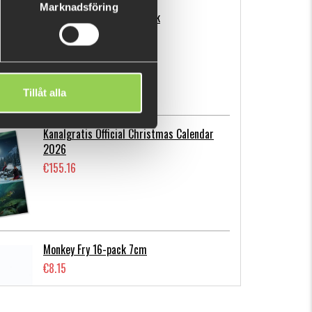
Marknadsföring
Flatnose Mini 9cm, 10-pack
€12.72
Tillåt alla
Kanalgratis Official Christmas Calendar
2026
€155.16
Monkey Fry 16-pack 7cm
€8.15