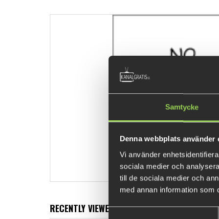
Samtycke
Denna webbplats använder 
Vi använder enhetsidentifierar
sociala medier och analysera 
till de sociala medier och a
med annan information som du 
RECENTLY VIEWED PRODUCTS
Samtyckesval