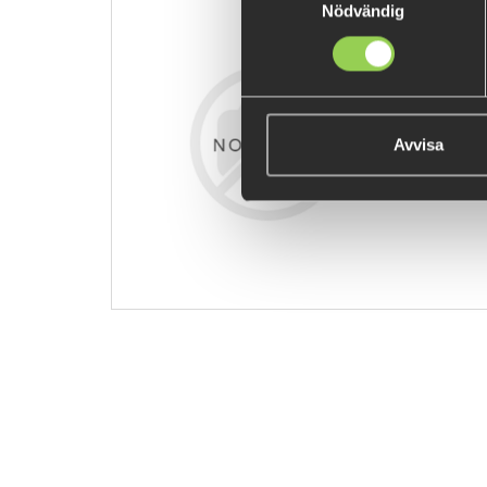
Nödvändig
TG-BEA-NA
€22.79
Avvisa