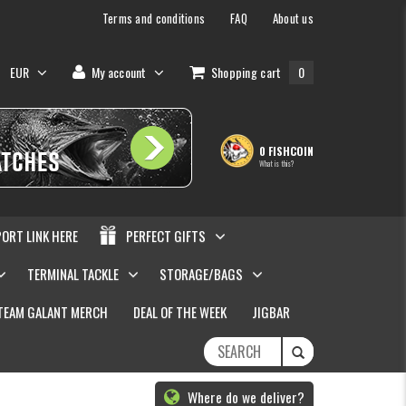
Terms and conditions
FAQ
About us
EUR
My account
Shopping cart
0
0 FISHCOIN
What is this?
PORT LINK HERE
PERFECT GIFTS
TERMINAL TACKLE
STORAGE/BAGS
TEAM GALANT MERCH
DEAL OF THE WEEK
JIGBAR
Where do we deliver?