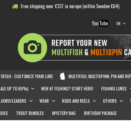
Free shipping over
€
137
in europe (within Sweden €64)
EN
OFISH - CUSTOMIZE YOUR LURE
MULTIFISH, MULTISPINN, PIN AND RE
SALE UP TO 60%)
NEW AT FISHING? START HERE!
FISHING LURES
LUORO/LEADERS
WEAR
RODS AND REELS
OTHERS
DIES
TROUT BUNDLES
MYSTERY BAG
BIRTHDAY PACKAGE