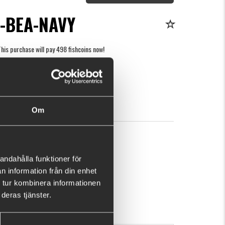
-BEA-NAVY
his purchase will pay 498 fishcoins now!
What is this?
79
BUY
OK
Om
andahålla funktioner för
n information från din enhet
 tur kombinera informationen
deras tjänster.