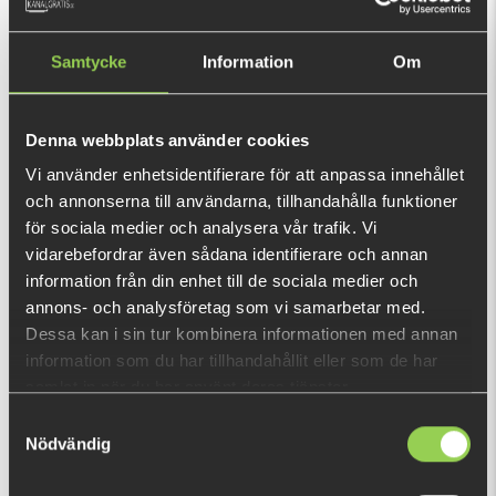
The Atom shoe is Vision's lightest lightweight wading shoe and
ideal for those who will carry the shoes with you when you are
Samtycke
Information
Om
hiking or going out and traveling and need a light pack.
This purchase will pay 2 398 fishcoins now!
Denna webbplats använder cookies
What is this?
Vi använder enhetsidentifierare för att anpassa innehållet
och annonserna till användarna, tillhandahålla funktioner
INFORMATION
för sociala medier och analysera vår trafik. Vi
vidarebefordrar även sådana identifierare och annan
The Atom shoe is Vision's lightest lightweight wading shoe
information från din enhet till de sociala medier och
and ideal for those who will carry the shoes with you when
annons- och analysföretag som vi samarbetar med.
you are hiking or going out and traveling and need a light
Dessa kan i sin tur kombinera informationen med annan
pack.
information som du har tillhandahållit eller som de har
- Vision's lightest lightweight wading shoe
samlat in när du har använt deras tjänster.
SHOW MORE
- Ideal for those who will carry the shoes with you when you
Samtyckesval
Nödvändig
are going out and traveling
RECENTLY VIEWED PRODUCTS
- Made of strong PVC material