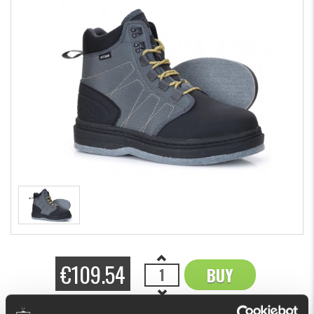
€109.54
BUY
OK