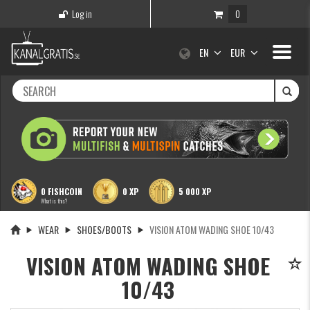
Log in
0
Toggle
EN
EUR
navigati
0 FISHCOIN
0 XP
5 000 XP
What is this?
WEAR
SHOES/BOOTS
VISION ATOM WADING SHOE 10/43
VISION ATOM WADING SHOE
10/43