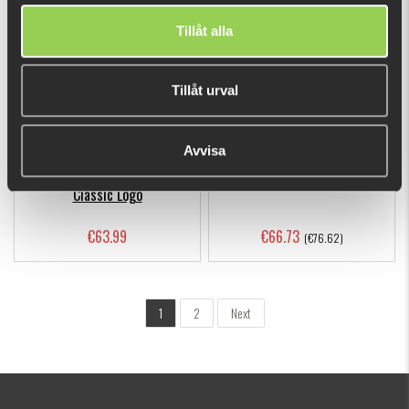
Tillåt alla
Tillåt urval
Avvisa
Hoodie Team Galant JR
Perch Lure Start Kit
Classic Logo
€63.99
€66.73
(€76.62)
1
2
Next