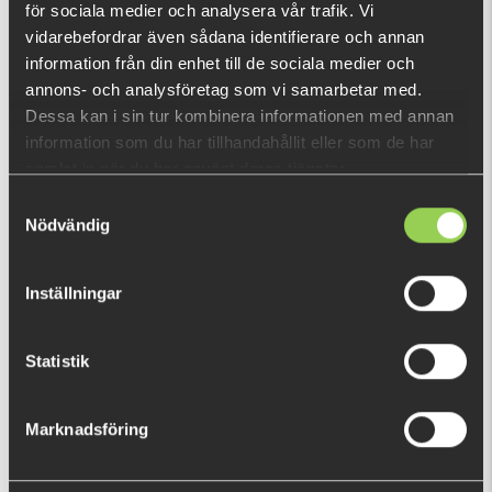
för sociala medier och analysera vår trafik. Vi
vidarebefordrar även sådana identifierare och annan
information från din enhet till de sociala medier och
annons- och analysföretag som vi samarbetar med.
Dessa kan i sin tur kombinera informationen med annan
Predator Bundle 500SEK
Birthday Package 1 with
Personalized card
information som du har tillhandahållit eller som de har
samlat in när du har använt deras tjänster.
€45.77
€27.00
(€59.14)
(€52.54)
Samtyckesval
Nödvändig
Inställningar
Statistik
Birthday Package 2 with
Birthday Package 3 with
Marknadsföring
Personalized card
Personalized video + card
€45.31
€182.63
(€60.78)