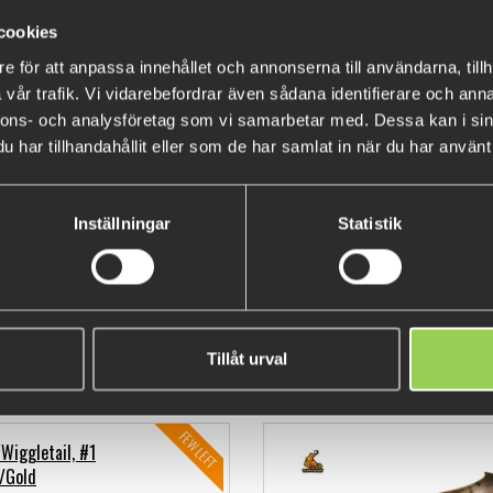
€8.1
cookies
(€9.9
e för att anpassa innehållet och annonserna till användarna, tillh
vår trafik. Vi vidarebefordrar även sådana identifierare och anna
nnons- och analysföretag som vi samarbetar med. Dessa kan i sin
har tillhandahållit eller som de har samlat in när du har använt 
The famous Dobb Daddy Wigglet
Pacchiarini. These ones have a
Inställningar
Statistik
flies. Great for Dobb Daddy and
Tillåt urval
BESTSELLERS
FEW LEFT
Wiggletail, #1
r/Gold