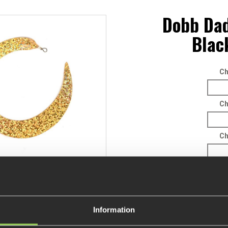
Dobb Dad
Blac
Ch
Ch
Ch
Information