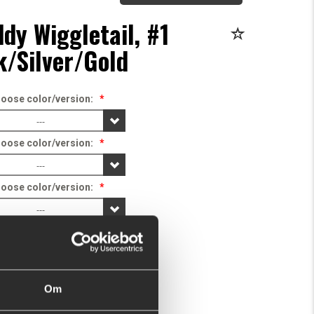
dy Wiggletail, #1
k/Silver/Gold
oose color/version:
*
---
oose color/version:
*
---
oose color/version:
*
---
FEW LEFT
This purchase will pay 178 fishcoins now!
What is this?
Om