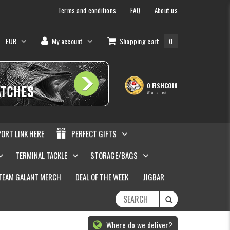
Terms and conditions
FAQ
About us
EUR
My account
Shopping cart
0
0 FISHCOIN
What is this?
PORT LINK HERE
PERFECT GIFTS
TERMINAL TACKLE
STORAGE/BAGS
TEAM GALANT MERCH
DEAL OF THE WEEK
JIGBAR
Where do we deliver?