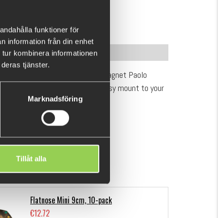
5
BUY
OK
8)
andahålla funktioner för
n information från din enhet
INFORMATION
 tur kombinera informationen
deras tjänster.
ails from the italian big fish magnet Paolo
 pre-attached Fastach clip for easy mount to your
Marknadsföring
 regular predator flies.
SHOW MORE
Tillåt alla
Flatnose Mini 9cm, 10-pack
€12.72