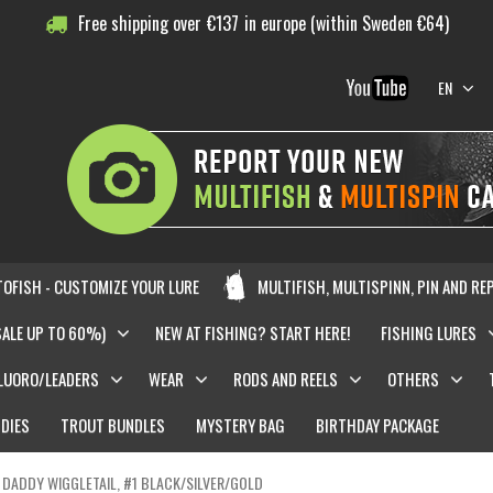
Free shipping over
€
137
in europe (within Sweden €64)
EN
OFISH - CUSTOMIZE YOUR LURE
MULTIFISH, MULTISPINN, PIN AND RE
SALE UP TO 60%)
NEW AT FISHING? START HERE!
FISHING LURES
LUORO/LEADERS
WEAR
RODS AND REELS
OTHERS
DIES
TROUT BUNDLES
MYSTERY BAG
BIRTHDAY PACKAGE
DADDY WIGGLETAIL, #1 BLACK/SILVER/GOLD