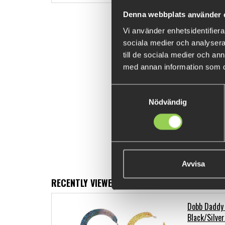
Denna webbplats använder 
Vi använder enhetsidentifierar
sociala medier och analysera 
till de sociala medier och a
med annan information som du 
Samtyckesval
Nödvändig
Avvisa
RECENTLY VIEWED PRODUCTS
Dobb Daddy 
Black/Silve