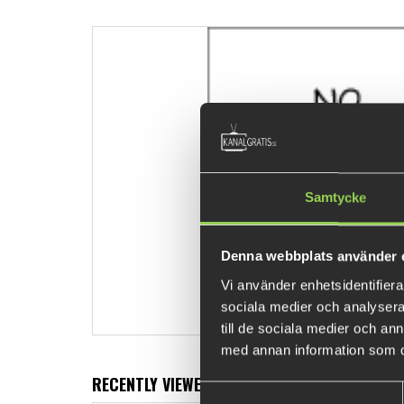
Samtycke
Denna webbplats använder 
Vi använder enhetsidentifierar
sociala medier och analysera 
till de sociala medier och a
med annan information som du 
RECENTLY VIEWED PRODUCTS
Samtyckesval