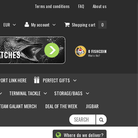
Terms and conditions
FAQ
About us
EUR
My account
Shopping cart
0
0 FISHCOIN
What is this?
PORT LINK HERE
PERFECT GIFTS
TERMINAL TACKLE
STORAGE/BAGS
TEAM GALANT MERCH
DEAL OF THE WEEK
JIGBAR
Where do we deliver?