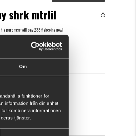
by shrk mtrlil
his purchase will pay 238 fishcoins now!
What is this?
89
BUY
OK
Om
andahålla funktioner för
n information från din enhet
 tur kombinera informationen
deras tjänster.