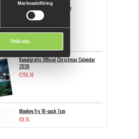
Marknadsföring
Flatnose Mini 9cm, 10-pack
€12.72
Tillåt alla
Kanalgratis Official Christmas Calendar
2026
€155.16
Monkey Fry 16-pack 7cm
€8.15