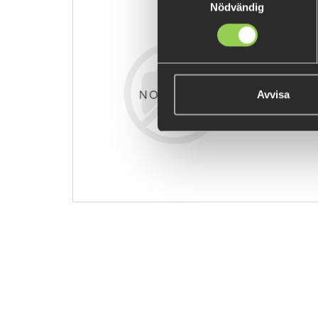
Nödvändig
z - bby shrk
€10.89
Avvisa