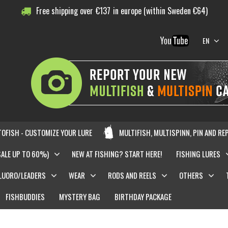
Free shipping over
€
137
in europe (within Sweden €64)
EN
OFISH - CUSTOMIZE YOUR LURE
MULTIFISH, MULTISPINN, PIN AND RE
SALE UP TO 60%)
NEW AT FISHING? START HERE!
FISHING LURES
LUORO/LEADERS
WEAR
RODS AND REELS
OTHERS
FISHBUDDIES
MYSTERY BAG
BIRTHDAY PACKAGE