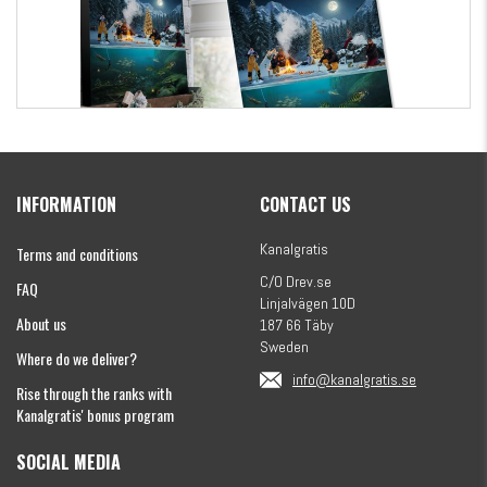
Kanalgratis Official Christmas Calendar 2026
INFORMATION
CONTACT US
€154.86
Kanalgratis
Terms and conditions
C/O Drev.se
FAQ
Linjalvägen 10D
About us
187 66 Täby
Sweden
Where do we deliver?
info@kanalgratis.se
Rise through the ranks with
Kanalgratis' bonus program
SOCIAL MEDIA
Monkey Fry 16-pack 7cm