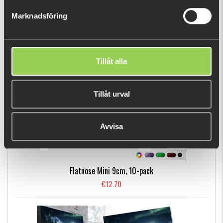
€20.92
Marknadsföring
BESTSELLERS
Tillåt alla
Tillåt urval
Avvisa
Flatnose Mini 9cm, 10-pack
€12.70