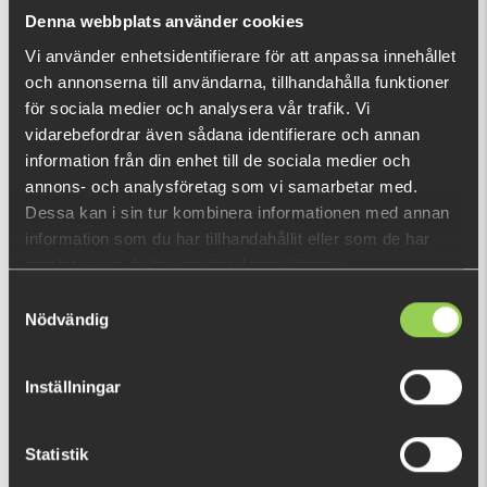
What is this?
Denna webbplats använder cookies
Vi använder enhetsidentifierare för att anpassa innehållet
och annonserna till användarna, tillhandahålla funktioner
RECENTLY VIEWED PRODUCTS
för sociala medier och analysera vår trafik. Vi
Out of stock
vidarebefordrar även sådana identifierare och annan
information från din enhet till de sociala medier och
annons- och analysföretag som vi samarbetar med.
Dessa kan i sin tur kombinera informationen med annan
information som du har tillhandahållit eller som de har
samlat in när du har använt deras tjänster.
Samtyckesval
Nödvändig
Inställningar
Statistik
z-brklsckbrd0,14mm