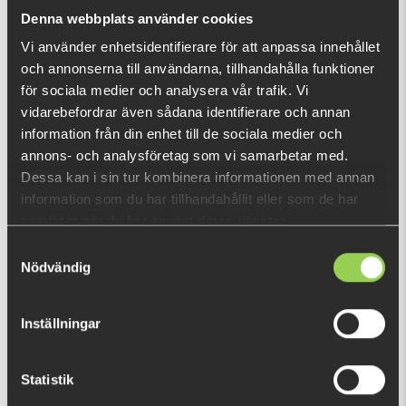
What is this?
Denna webbplats använder cookies
Vi använder enhetsidentifierare för att anpassa innehållet
och annonserna till användarna, tillhandahålla funktioner
RECENTLY VIEWED PRODUCTS
för sociala medier och analysera vår trafik. Vi
FEW LEFT
vidarebefordrar även sådana identifierare och annan
information från din enhet till de sociala medier och
annons- och analysföretag som vi samarbetar med.
Dessa kan i sin tur kombinera informationen med annan
information som du har tillhandahållit eller som de har
samlat in när du har använt deras tjänster.
Samtyckesval
Nödvändig
Inställningar
Statistik
z - wggle tal jmbo slm