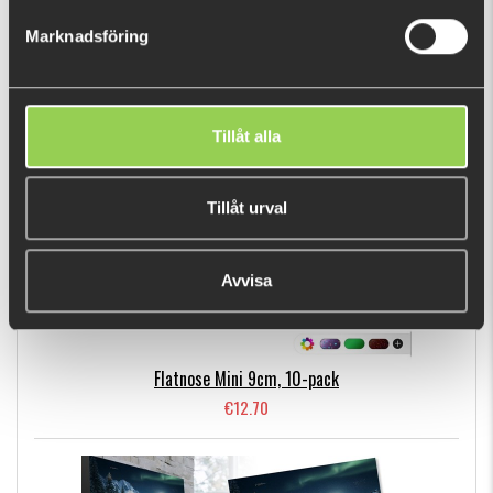
€8.13
Marknadsföring
BESTSELLERS
Tillåt alla
Tillåt urval
Avvisa
Flatnose Mini 9cm, 10-pack
€12.70