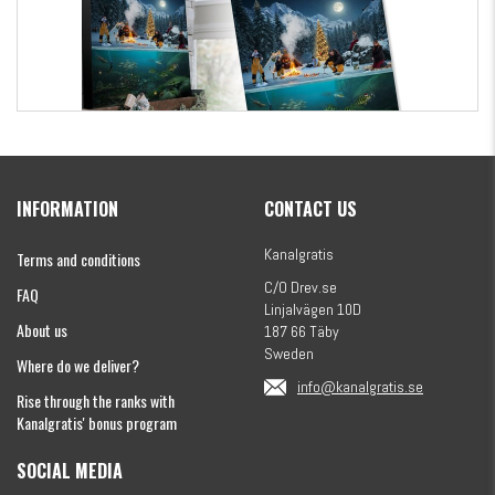
Kanalgratis Official Christmas Calendar 2026
INFORMATION
CONTACT US
€154.86
Kanalgratis
Terms and conditions
C/O Drev.se
FAQ
Linjalvägen 10D
About us
187 66 Täby
Sweden
Where do we deliver?
info@kanalgratis.se
Rise through the ranks with
Kanalgratis' bonus program
SOCIAL MEDIA
Monkey Fry 16-pack 7cm