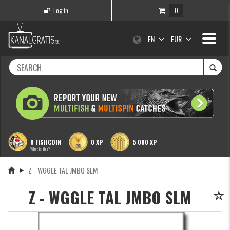
Log in
0
Toggle
EN
EUR
navigati
0 FISHCOIN
0 XP
5 000 XP
What is this?
Z - WGGLE TAL JMBO SLM
Z - WGGLE TAL JMBO SLM