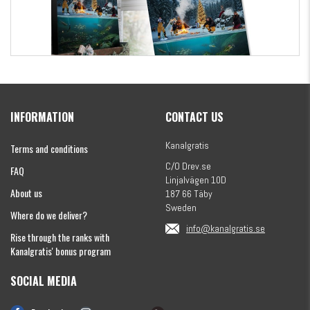
Kanalgratis Official Christmas Calendar 2026
INFORMATION
CONTACT US
€154.86
Kanalgratis
Terms and conditions
C/O Drev.se
FAQ
Linjalvägen 10D
About us
187 66 Täby
Sweden
Where do we deliver?
info@kanalgratis.se
Rise through the ranks with
Kanalgratis' bonus program
SOCIAL MEDIA
Monkey Fry 16-pack 7cm
€8.13