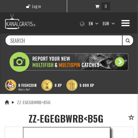
Log in
0
Toggle
EN
EUR
navigati
0 FISHCOIN
0 XP
5 000 XP
What is this?
ZZ-EGEGBWRB<B5G
ZZ-EGEGBWRB<B5G