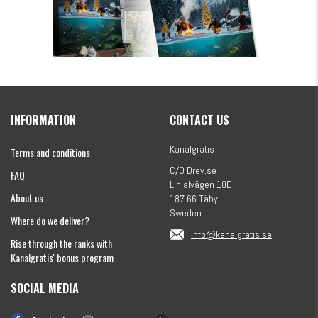
Kanalgratis Official Christmas Calendar 2026
INFORMATION
CONTACT US
€154.86
Kanalgratis
Terms and conditions
C/O Drev.se
FAQ
Linjalvägen 10D
About us
187 66 Täby
Sweden
Where do we deliver?
info@kanalgratis.se
Rise through the ranks with
Kanalgratis' bonus program
SOCIAL MEDIA
Monkey Fry 16-pack 7cm
€8.13