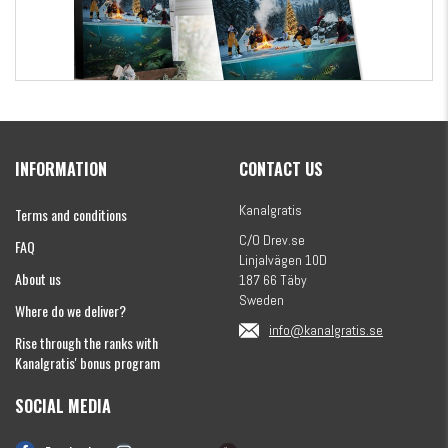
Kanalgratis Official Christmas Calendar 2026
INFORMATION
CONTACT US
€154.86
Kanalgratis
Terms and conditions
C/O Drev.se
FAQ
Linjalvägen 10D
About us
187 66 Täby
Sweden
Where do we deliver?
info@kanalgratis.se
Rise through the ranks with
Kanalgratis' bonus program
SOCIAL MEDIA
Monkey Fry 16-pack 7cm
€8.13