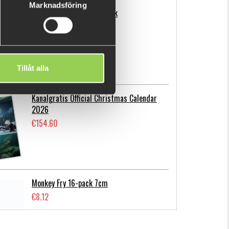
Marknadsföring
Flatnose Mini 9cm, 10-pack
€12.68
Tillåt alla
Kanalgratis Official Christmas Calendar
2026
€154.60
Monkey Fry 16-pack 7cm
€8.12