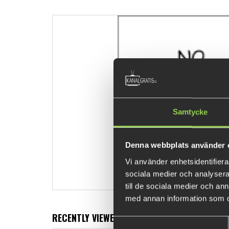
Samtycke
Denna webbplats använder 
Vi använder enhetsidentifierar
sociala medier och analysera 
till de sociala medier och a
med annan information som du 
RECENTLY VIEWED PRODUCTS
Samtyckesval