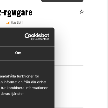
z-rgwgare
FEW LEFT
his purchase will pay 278 fishcoins now!
What is this?
68
BUY
OK
Om
andahålla funktioner för
n information från din enhet
 tur kombinera informationen
deras tjänster.