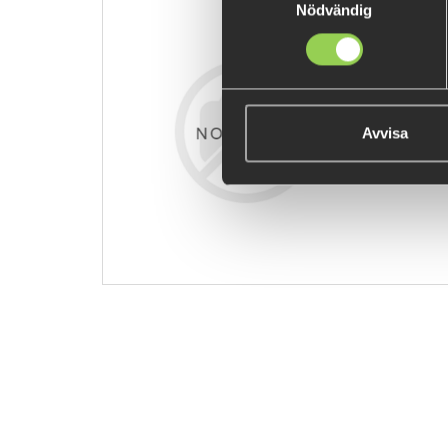
Nödvändig
zz-rgwgare
€12.68
Avvisa