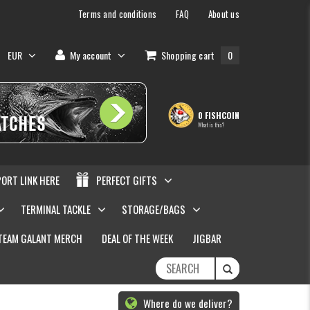
Terms and conditions
FAQ
About us
EUR
My account
Shopping cart
0
0 FISHCOIN
What is this?
PORT LINK HERE
PERFECT GIFTS
TERMINAL TACKLE
STORAGE/BAGS
TEAM GALANT MERCH
DEAL OF THE WEEK
JIGBAR
Where do we deliver?