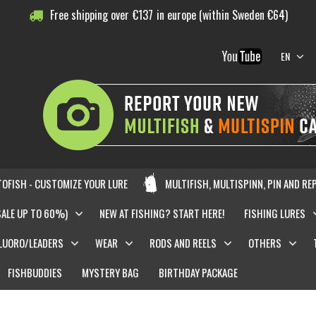
Free shipping over
€
137
in europe (within Sweden €64)
EN
OFISH - CUSTOMIZE YOUR LURE
MULTIFISH, MULTISPINN, PIN AND RE
SALE UP TO 60%)
NEW AT FISHING? START HERE!
FISHING LURES
LUORO/LEADERS
WEAR
RODS AND REELS
OTHERS
FISHBUDDIES
MYSTERY BAG
BIRTHDAY PACKAGE