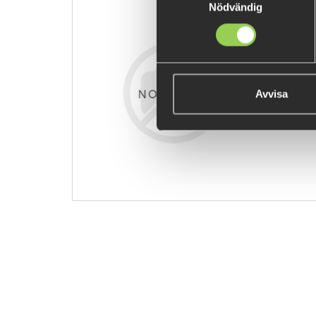
Nödvändig
zz--sgtkbe
€6.32
Avvisa