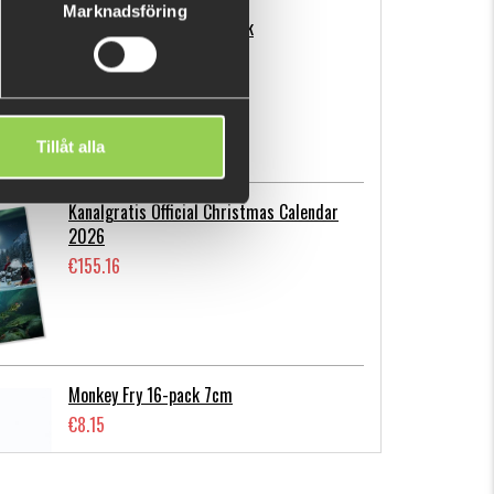
Marknadsföring
Flatnose Mini 9cm, 10-pack
€12.72
Tillåt alla
Kanalgratis Official Christmas Calendar
2026
€155.16
Monkey Fry 16-pack 7cm
€8.15