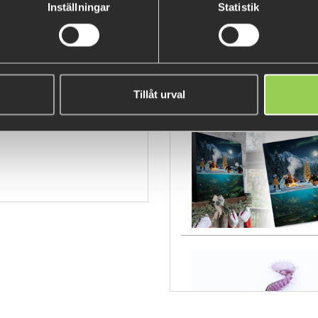
Inställningar
Statistik
Out of stock
smrcwetwfl
Tillåt urval