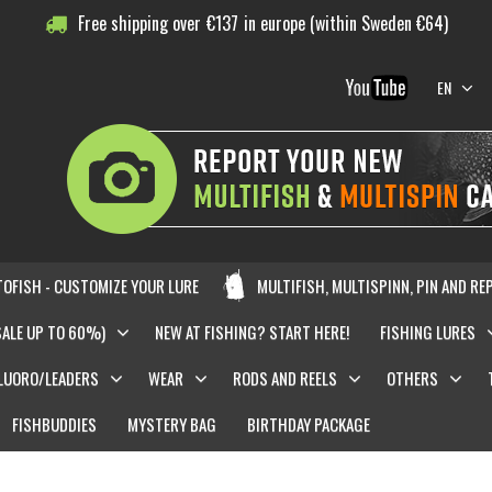
Free shipping over
€
137
in europe (within Sweden €64)
EN
OFISH - CUSTOMIZE YOUR LURE
MULTIFISH, MULTISPINN, PIN AND RE
SALE UP TO 60%)
NEW AT FISHING? START HERE!
FISHING LURES
LUORO/LEADERS
WEAR
RODS AND REELS
OTHERS
FISHBUDDIES
MYSTERY BAG
BIRTHDAY PACKAGE