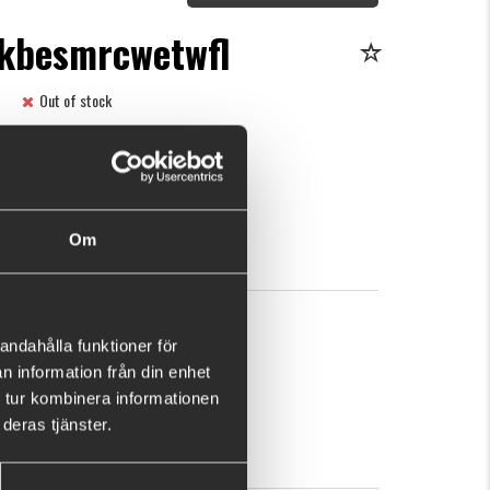
tkbesmrcwetwfl
Out of stock
This purchase will pay 138 fishcoins now!
What is this?
.32
OUT OF STOCK
OK
Om
andahålla funktioner för
n information från din enhet
 tur kombinera informationen
deras tjänster.