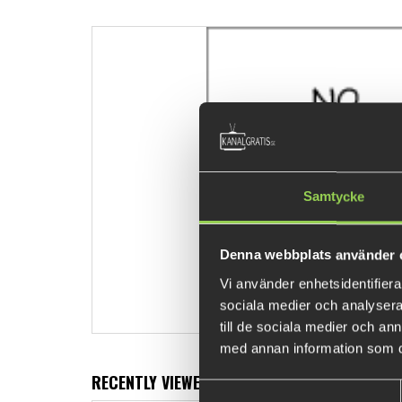
Samtycke
Denna webbplats använder 
Vi använder enhetsidentifierar
sociala medier och analysera 
till de sociala medier och a
med annan information som du 
RECENTLY VIEWED PRODUCTS
Samtyckesval