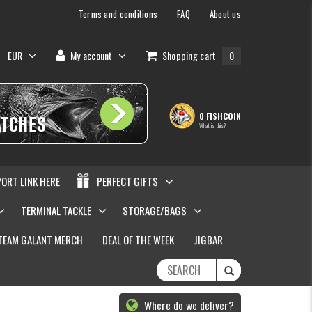
Terms and conditions
FAQ
About us
EUR
My account
Shopping cart
0
0 FISHCOIN
What is this?
PORT LINK HERE
PERFECT GIFTS
TERMINAL TACKLE
STORAGE/BAGS
TEAM GALANT MERCH
DEAL OF THE WEEK
JIGBAR
Where do we deliver?