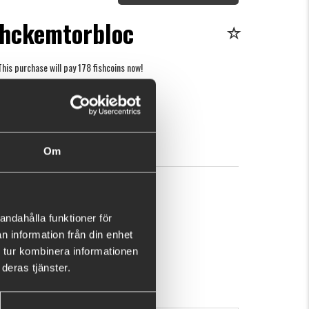
rhckemtorbloc
This purchase will pay 178 fishcoins now!
What is this?
3
BUY
OK
Om
andahålla funktioner för
n information från din enhet
 tur kombinera informationen
deras tjänster.