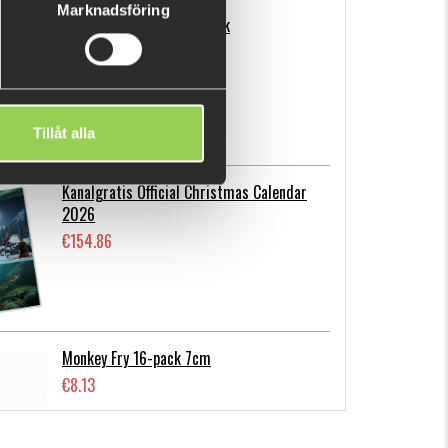
Marknadsföring
Flatnose Mini 9cm, 10-pack
€12.70
Tillåt alla
Kanalgratis Official Christmas Calendar
2026
€154.86
Monkey Fry 16-pack 7cm
€8.13