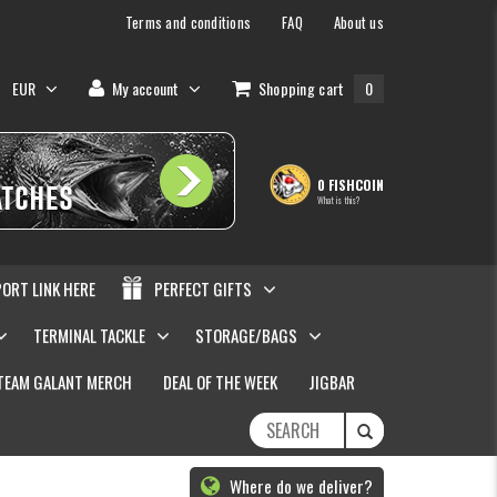
Terms and conditions
FAQ
About us
EUR
My account
Shopping cart
0
0 FISHCOIN
What is this?
PORT LINK HERE
PERFECT GIFTS
TERMINAL TACKLE
STORAGE/BAGS
TEAM GALANT MERCH
DEAL OF THE WEEK
JIGBAR
Where do we deliver?