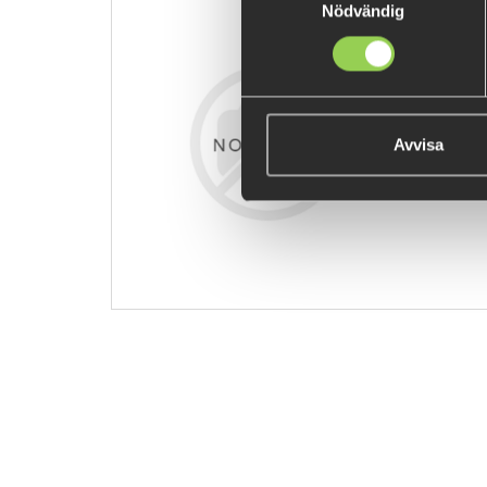
Nödvändig
zzz-erhckem
€8.13
Avvisa