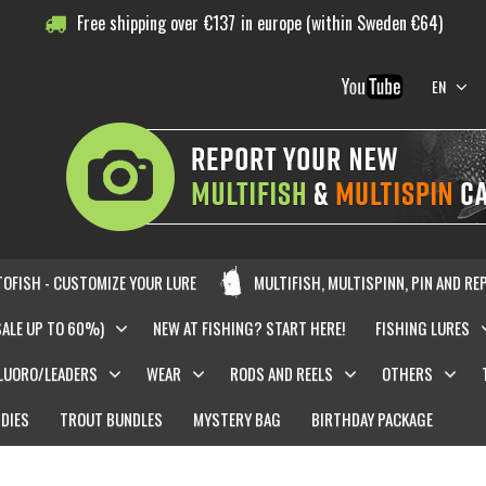
Free shipping over
€
137
in europe (within Sweden €64)
EN
OFISH - CUSTOMIZE YOUR LURE
MULTIFISH, MULTISPINN, PIN AND RE
SALE UP TO 60%)
NEW AT FISHING? START HERE!
FISHING LURES
LUORO/LEADERS
WEAR
RODS AND REELS
OTHERS
DIES
TROUT BUNDLES
MYSTERY BAG
BIRTHDAY PACKAGE