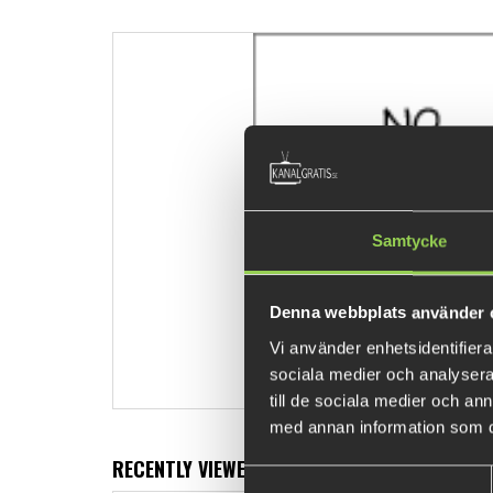
Samtycke
Denna webbplats använder 
Vi använder enhetsidentifierar
sociala medier och analysera 
till de sociala medier och a
med annan information som du 
RECENTLY VIEWED PRODUCTS
Samtyckesval