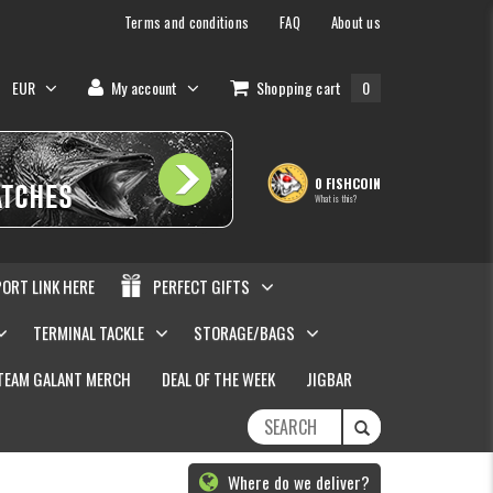
Terms and conditions
FAQ
About us
EUR
My account
Shopping cart
0
0 FISHCOIN
What is this?
PORT LINK HERE
PERFECT GIFTS
TERMINAL TACKLE
STORAGE/BAGS
TEAM GALANT MERCH
DEAL OF THE WEEK
JIGBAR
Where do we deliver?