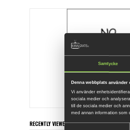
Samtycke
Denna webbplats använder 
Vi använder enhetsidentifierar
sociala medier och analysera 
till de sociala medier och a
med annan information som du 
RECENTLY VIEWED PRODUCTS
Samtyckesval