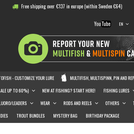
Free shipping over
€
137
in europe (within Sweden €64)
EN
OFISH - CUSTOMIZE YOUR LURE
MULTIFISH, MULTISPINN, PIN AND RE
SALE UP TO 60%)
NEW AT FISHING? START HERE!
FISHING LURES
LUORO/LEADERS
WEAR
RODS AND REELS
OTHERS
DIES
TROUT BUNDLES
MYSTERY BAG
BIRTHDAY PACKAGE