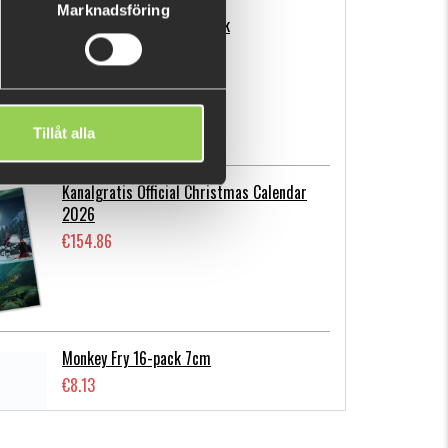
Marknadsföring
Flatnose Mini 9cm, 10-pack
€12.70
Tillåt alla
Kanalgratis Official Christmas Calendar
2026
€154.86
Monkey Fry 16-pack 7cm
€8.13