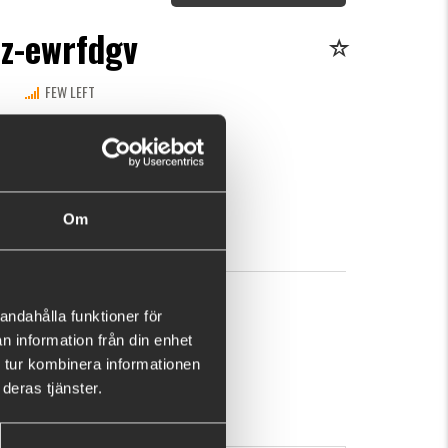
zz-ewrfdgv
FEW LEFT
This purchase will pay 198 fishcoins now!
What is this?
4
BUY
OK
Om
andahålla funktioner för
n information från din enhet
 tur kombinera informationen
deras tjänster.