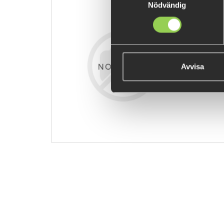
Nödvändig
zzz-ewrfdgv
€9.04
Avvisa