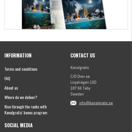
Kanalgratis Official Christmas Calendar 2026
INFORMATION
CONTACT US
€154.86
Kanalgratis
Terms and conditions
C/O Drev.se
FAQ
Linjalvägen 10D
About us
187 66 Täby
Sweden
Where do we deliver?
info@kanalgratis.se
Rise through the ranks with
Kanalgratis' bonus program
SOCIAL MEDIA
Monkey Fry 16-pack 7cm