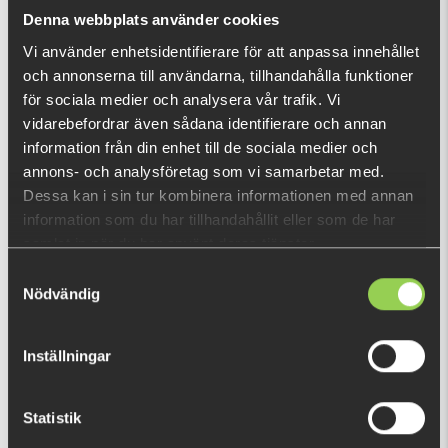
What is this?
Denna webbplats använder cookies
Vi använder enhetsidentifierare för att anpassa innehållet
och annonserna till användarna, tillhandahålla funktioner
RECENTLY VIEWED PRODUCTS
för sociala medier och analysera vår trafik. Vi
Out of stock
vidarebefordrar även sådana identifierare och annan
information från din enhet till de sociala medier och
annons- och analysföretag som vi samarbetar med.
Dessa kan i sin tur kombinera informationen med annan
information som du har tillhandahållit eller som de har
samlat in när du har använt deras tjänster.
Samtyckesval
Nödvändig
Inställningar
Statistik
zzz-gtrelklethtoroil