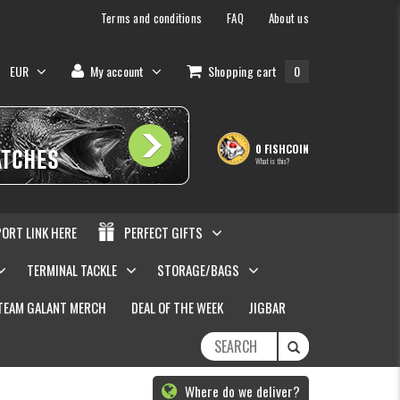
Terms and conditions
FAQ
About us
EUR
My account
Shopping cart
0
0 FISHCOIN
What is this?
PORT LINK HERE
PERFECT GIFTS
TERMINAL TACKLE
STORAGE/BAGS
TEAM GALANT MERCH
DEAL OF THE WEEK
JIGBAR
Where do we deliver?