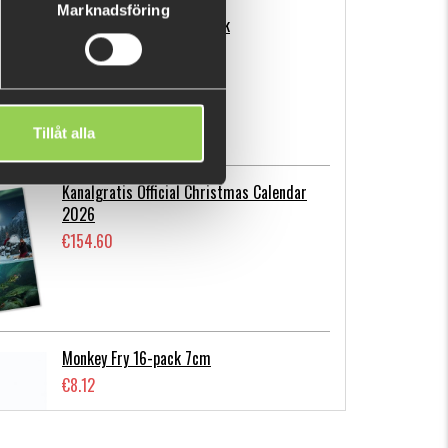
Marknadsföring
Flatnose Mini 9cm, 10-pack
€12.68
Tillåt alla
Kanalgratis Official Christmas Calendar
2026
€154.60
Monkey Fry 16-pack 7cm
€8.12