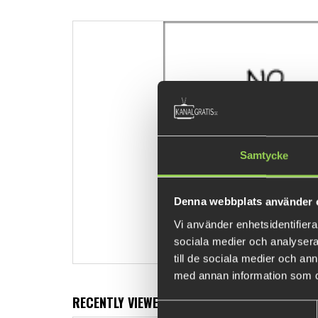
Samtycke
Denna webbplats använder 
Vi använder enhetsidentifierar
sociala medier och analysera 
till de sociala medier och a
med annan information som du 
RECENTLY VIEWED PRODUCTS
Samtyckesval