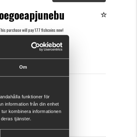
loegoeapjunebu
This purchase will pay 177 fishcoins now!
What is this?
2
BUY
OK
Om
andahålla funktioner för
n information från din enhet
 tur kombinera informationen
deras tjänster.