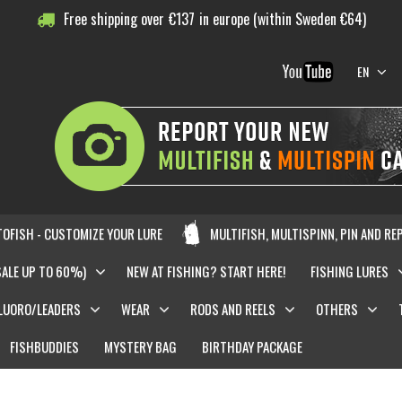
Free shipping over
€
137
in europe (within Sweden €64)
EN
OFISH - CUSTOMIZE YOUR LURE
MULTIFISH, MULTISPINN, PIN AND RE
SALE UP TO 60%)
NEW AT FISHING? START HERE!
FISHING LURES
LUORO/LEADERS
WEAR
RODS AND REELS
OTHERS
FISHBUDDIES
MYSTERY BAG
BIRTHDAY PACKAGE