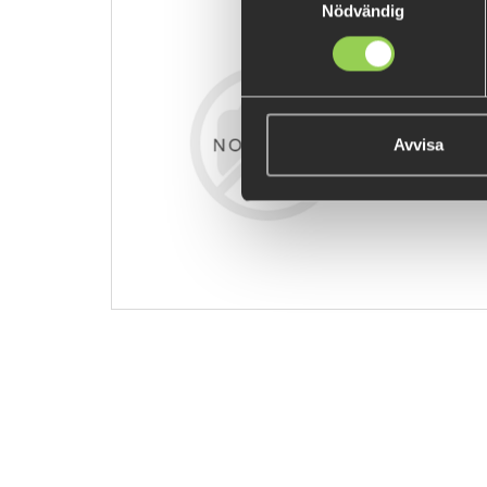
Nödvändig
zzz-hhloego
€8.12
Avvisa