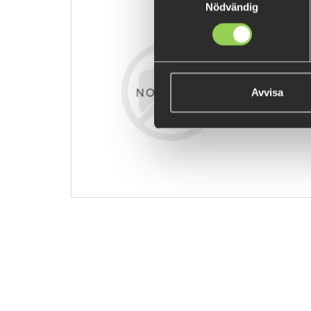
Nödvändig
zzz-jhg14
€5.38
Avvisa