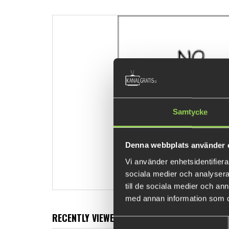
Samtycke
Denna webbplats använder 
Vi använder enhetsidentifierar
sociala medier och analysera 
till de sociala medier och a
med annan information som du 
RECENTLY VIEWED PRODUCTS
Samtyckesval