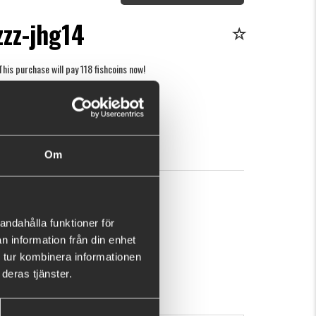
zzz-jhg14
This purchase will pay 118 fishcoins now!
What is this?
8
BUY
OK
Om
andahålla funktioner för
n information från din enhet
 tur kombinera informationen
deras tjänster.