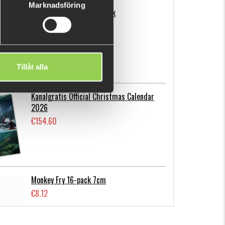
Marknadsföring
Flatnose Mini 9cm, 10-pack
€12.68
Tillåt alla
Kanalgratis Official Christmas Calendar
2026
€154.60
Monkey Fry 16-pack 7cm
€8.12