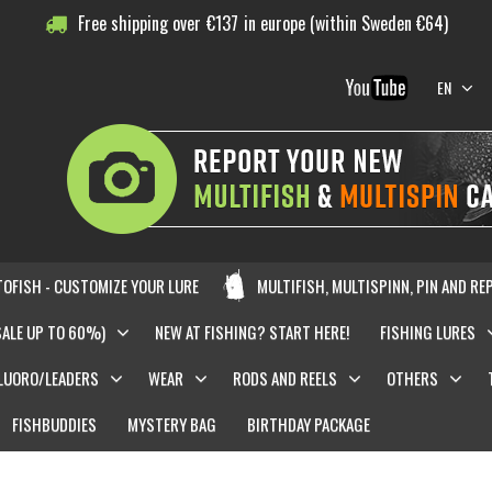
Free shipping over
€
137
in europe (within Sweden €64)
EN
OFISH - CUSTOMIZE YOUR LURE
MULTIFISH, MULTISPINN, PIN AND RE
SALE UP TO 60%)
NEW AT FISHING? START HERE!
FISHING LURES
LUORO/LEADERS
WEAR
RODS AND REELS
OTHERS
FISHBUDDIES
MYSTERY BAG
BIRTHDAY PACKAGE