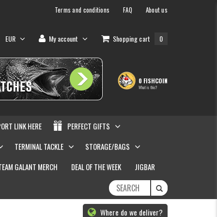
Terms and conditions
FAQ
About us
EUR
My account
Shopping cart
0
0 FISHCOIN
What is this?
PORT LINK HERE
PERFECT GIFTS
TERMINAL TACKLE
STORAGE/BAGS
TEAM GALANT MERCH
DEAL OF THE WEEK
JIGBAR
Where do we deliver?