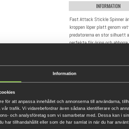
INFORMATION
Fast Attack Stickle Spinner är 
kroppen löper platt genom vattn
predatorerna en stor silhuett a
perfekta för öring och abborre.
4,5cm, 5g.
Information
cookies
e för att anpassa innehållet och annonserna till användarna, tillh
vår trafik. Vi vidarebefordrar även sådana identifierare och anna
nnons- och analysföretag som vi samarbetar med. Dessa kan i sin
har tillhandahållit eller som de har samlat in när du har använt 