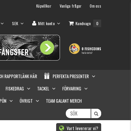
Köpvillkor
Vanliga frågor
Om oss
SEK
Mitt konto
Kundvagn
0
0 FISHCOINS
Vad är detta?
OCH RAPPORTLÄNK HÄR
PERFEKTA PRESENTER
FISKEDRAG
TACKEL
FÖRVARING
SPÖN
ÖVRIGT
TEAM GALANT MERCH
Vart levererar vi?