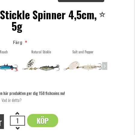
Stickle Spinner 4,5cm,
5g
Färg
*
 Roach
Natural Stickle
Salt and Pepper
Spawn Stickle
n här produkten ger dig 158 fishcoins nu!
Vad är detta?
r
KÖP
OK