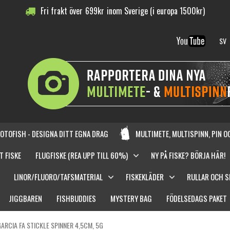
Fri frakt över
699
kr
inom Sverige (i europa 1500kr)
SV
OTOFISH - DESIGNA DITT EGNA DRAG
MULTIMETE, MULTISPINN, PIN 
T FISKE
FLUGFISKE (REA UPP TILL 60%)
NY PÅ FISKE? BÖRJA HÄR!
LINOR/FLUORO/TAFSMATERIAL
FISKEKLÄDER
RULLAR OCH 
JIGGBAREN
FISHBUDDIES
MYSTERY BAG
FÖDELSEDAGS PAKET
ARCIA FA STICKLE SPINNER 4,5CM, 5G