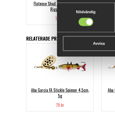
Flatnose Shad 12cm med Inbyggd
Samtyckesval
Rigg 3-pack
Nödvändig
179 kr
RELATERADE PRODUKTER
Avvisa
Abu Garcia FA Stickle Spinner 4,5cm,
Abu 
5g
79 kr