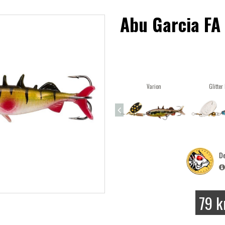
Abu Garcia FA 
Varion
Glitter
De
79 k