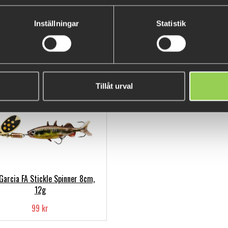
Berkley Pulse Spintail 14gr
M-WAR Jiggskallar #4/0 4-
(BKK)
Inställningar
Statistik
89 kr
59 kr
Tillåt urval
Garcia FA Stickle Spinner 8cm,
12g
99 kr