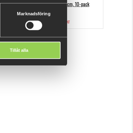
pack
Flatnose Mini 9cm, 10-pack
Marknadsföring
139 kr
Tillåt alla