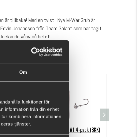
n är tillbaka! Med en tvist.. Nya M-War Grub är
 Edvin Johansson från Team Galant som har tagit
n lockande gång på betet!
som sitter längst ute på svansen får beten en livlig
VISA MER
gas bäst på en vanlig jiggskalle men funkar även
 gömmer sig längs med betets kropp för att
r så som gräs och grenar.
Om
andahålla funktioner för
n information från din enhet
 tur kombinera informationen
deras tjänster.
cm
M-WAR Jiggskallar #1 4-pack (BKK)
Kanalgr