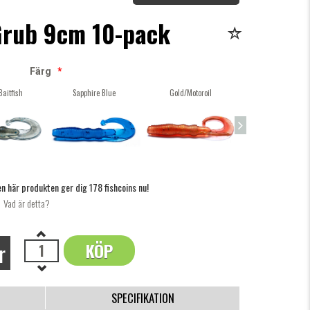
rub 9cm 10-pack
Färg
*
Baitfish
Sapphire Blue
Gold/Motoroil
Pumpkin/Chartre
n här produkten ger dig 178 fishcoins nu!
Vad är detta?
r
KÖP
OK
SPECIFIKATION