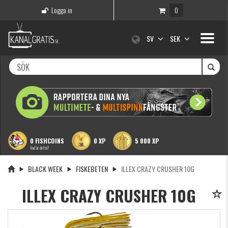
Logga in
0
Toggle
SV
SEK
navigati
0 FISHCOINS
0 XP
5 000 XP
Vad är detta?
BLACK WEEK
FISKEBETEN
ILLEX CRAZY CRUSHER 10G
ILLEX CRAZY CRUSHER 10G