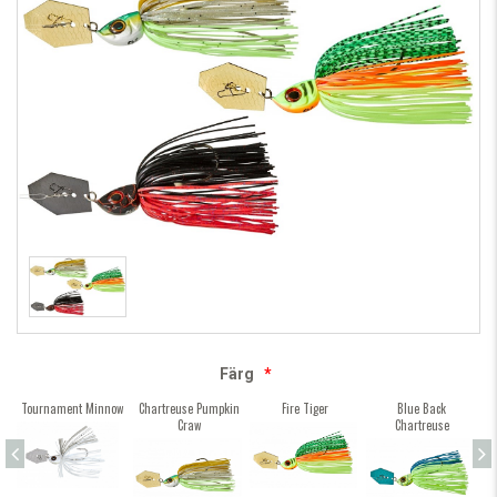
Färg
*
Tournament Minnow
Chartreuse Pumpkin
Fire Tiger
Blue Back
M
Craw
Chartreuse