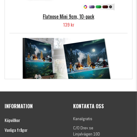
Flatnose Mini 9cm, 10-pack
139 kr
Kanalgratis Officiella Fiskekalender 2026
(julkalender)
INFORMATION
KONTAKTA OSS
1695 kr
Kanalgratis
Köpvillkor
C/O Drev.se
Vanliga frågor
Linjalvägen 10D