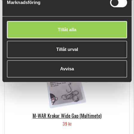
Marknadsföring
Flöte (Multimete)
79 kr
Tillåt alla
DU TITTADE NYLIGEN PÅ
Tillåt urval
Avvisa
M-WAR Krokar Wide Gap (Multimete)
39 kr