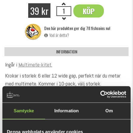
39 kr
KÖP
OK
Den här produkten ger dig 78 fishcoins nu!
Vad är detta?
INFORMATION
Ingår i
Multimete-kitet.
Krokar i storlek 6 eller 12 wide gap, perfekt när du metar
med multimete. Kommer i 10-pack, välj storlek.
REKOMMENDERADE PRODUKTER
Samtycke
Information
Om
Denna webbplats använder cookies