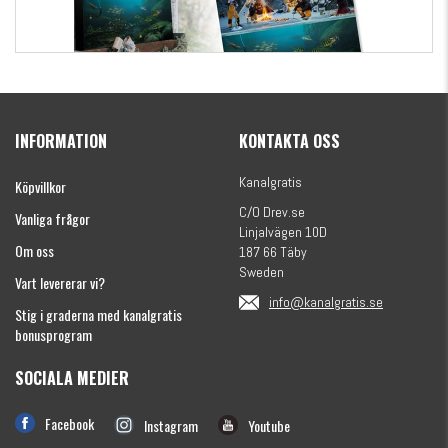
Kanalgratis Officiella Fiskekalender 2026
(julkalender)
INFORMATION
KONTAKTA OSS
1695 kr
Kanalgratis
Köpvillkor
C/O Drev.se
Vanliga frågor
Linjalvägen 10D
Om oss
187 66 Täby
Sweden
Vart levererar vi?
info@kanalgratis.se
Stig i graderna med kanalgratis
bonusprogram
SOCIALA MEDIER
Monkey Fry 16-pack 7cm
Facebook
Instagram
Youtube
89 kr