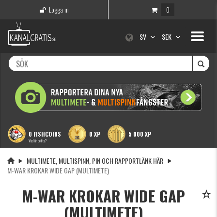
Logga in
0
Toggle
SV
SEK
navigati
0 FISHCOINS
0 XP
5 000 XP
Vad är detta?
MULTIMETE, MULTISPINN, PIN OCH RAPPORTLÄNK HÄR
M-WAR KROKAR WIDE GAP (MULTIMETE)
M-WAR KROKAR WIDE GAP
(MULTIMETE)