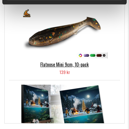
Comes in 6 pack. Available in Kiwi Bite, Fire Craw, Motoroil,
Limetreuse, Frozen and Arkansas Shiner. Design by Björn
Nettelbladt.
6 gr. 11 cm with tail stretched out.
Flatnose Mini 9cm, 10-pack
139 kr