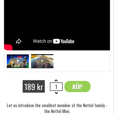
189 kr
KÖP
OK
Let us introduce the smallest member of the Nettel family -
the Nettel Mini.