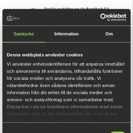
Den här produkten ger dig #cashback 0,4
fishcoins när den återvinns!
Vad är detta?
Den här produkten ger dig 378 fishcoins
Samtycke
Information
Om
nu!
Vad är detta?
Denna webbplats använder cookies
INFORMATION
Vi använder enhetsidentifierare för att anpassa innehållet
Some days perch fishing can be incredibly easy. Those days it
och annonserna till användarna, tillhandahålla funktioner
might seem like they would eat basically anything. And then
för sociala medier och analysera vår trafik. Vi
there are those other days... You know you're fishing good
vidarebefordrar även sådana identifierare och annan
information från din enhet till de sociala medier och
spots, you see them on the sonar, you try all your favorite
annons- och analysföretag som vi samarbetar med.
baits, might get a small nibble in the paddle but you just
Dessa kan i sin tur kombinera informationen med annan
VISA MER
can't crack the code. Well, now at least you have one more
information som du har tillhandahållit eller som de har
tool in your tackle box - the Nettel Mini.
samlat in när du har använt deras tjänster.
DU TITTADE NYLIGEN PÅ
While most perch softbaits aim to imitate baitfish such
Samtyckesval