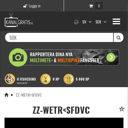
Logga in
0
Toggle
SV
SEK
navigati
0 FISHCOINS
0 XP
5 000 XP
Vad är detta?
ZZ-WETR<SFDVC
ZZ-WETR<SFDVC