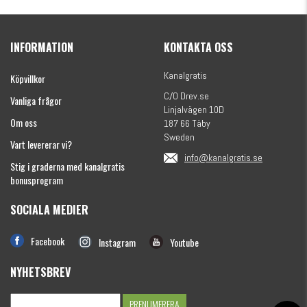
Kanalgratis Officiella Fiskekalender 2026
(julkalender)
INFORMATION
KONTAKTA OSS
1695 kr
Kanalgratis
Köpvillkor
C/O Drev.se
Vanliga frågor
Linjalvägen 10D
Om oss
187 66 Täby
Sweden
Vart levererar vi?
info@kanalgratis.se
Stig i graderna med kanalgratis
bonusprogram
SOCIALA MEDIER
Monkey Fry 16-pack 7cm
Facebook
Instagram
Youtube
89 kr
NYHETSBREV