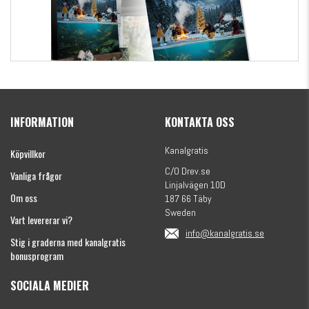
Kanalgratis Officiella Fiskekalender 2026
(julkalender)
INFORMATION
KONTAKTA OSS
1695 kr
Kanalgratis
Köpvillkor
C/O Drev.se
Vanliga frågor
Linjalvägen 10D
Om oss
187 66 Täby
Sweden
Vart levererar vi?
info@kanalgratis.se
Stig i graderna med kanalgratis
bonusprogram
SOCIALA MEDIER
Monkey Fry 16-pack 7cm