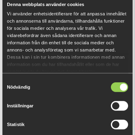
Vad är detta?
Denna webbplats använder cookies
Vi använder enhetsidentifierare för att anpassa innehållet
och annonserna till användarna, tillhandahålla funktioner
DU TITTADE NYLIGEN PÅ
för sociala medier och analysera vår trafik. Vi
vidarebefordrar även sådana identifierare och annan
information från din enhet till de sociala medier och
annons- och analysföretag som vi samarbetar med.
Dessa kan i sin tur kombinera informationen med annan
information som du har tillhandahållit eller som de har
samlat in när du har använt deras tjänster.
Samtyckesval
Nödvändig
Inställningar
Statistik
zzz-jtherwqefd