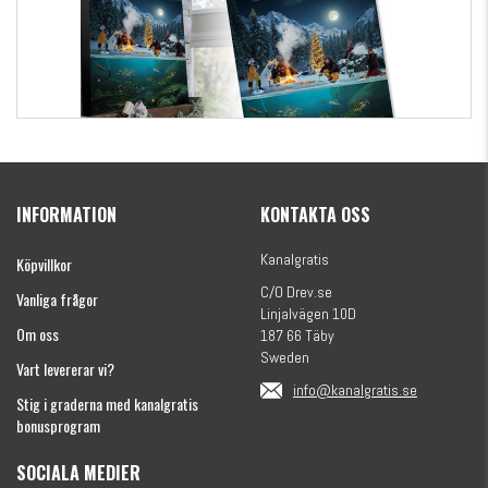
Kanalgratis Officiella Fiskekalender 2026
(julkalender)
INFORMATION
KONTAKTA OSS
1695 kr
Kanalgratis
Köpvillkor
C/O Drev.se
Vanliga frågor
Linjalvägen 10D
Om oss
187 66 Täby
Sweden
Vart levererar vi?
info@kanalgratis.se
Stig i graderna med kanalgratis
bonusprogram
SOCIALA MEDIER