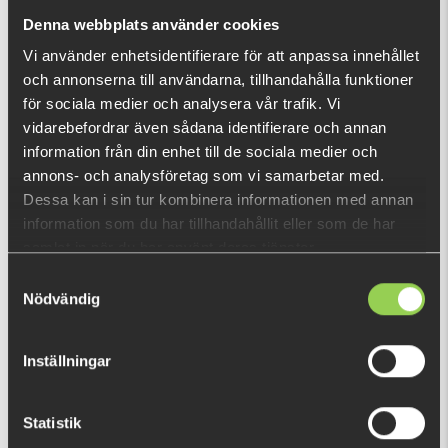
nu!
Denna webbplats använder cookies
Vad är detta?
Vi använder enhetsidentifierare för att anpassa innehållet
och annonserna till användarna, tillhandahålla funktioner
DU TITTADE NYLIGEN PÅ
för sociala medier och analysera vår trafik. Vi
vidarebefordrar även sådana identifierare och annan
Fåtal kvar
information från din enhet till de sociala medier och
annons- och analysföretag som vi samarbetar med.
Dessa kan i sin tur kombinera informationen med annan
information som du har tillhandahållit eller som de har
samlat in när du har använt deras tjänster.
Samtyckesval
Nödvändig
Inställningar
Statistik
11-MMM-013