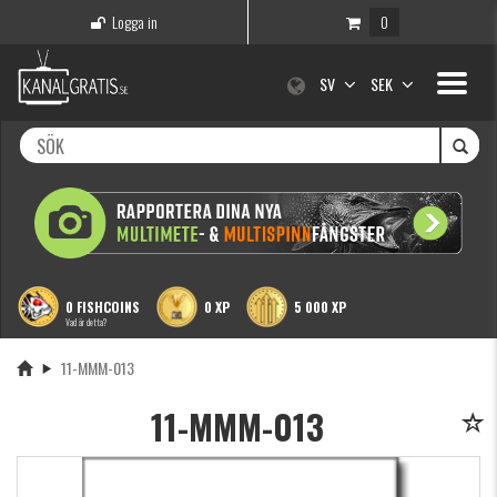
Logga in
0
Toggle
SV
SEK
navigati
0 FISHCOINS
0 XP
5 000 XP
Vad är detta?
11-MMM-013
11-MMM-013