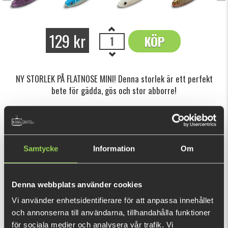
129 kr
KÖP
OK
NY STORLEK PÅ FLATNOSE MINI! Denna storlek är ett perfekt
bete för gädda, gös och stor abborre!
Den här produkten ger dig 258 fishcoins
nu!
Vad är detta?
Samtycke
Information
Om
INFORMATION
Finns också tillgänglig i
Photofish
där du kan designa betet
Denna webbplats använder cookies
själv.
Vi använder enhetsidentifierare för att anpassa innehållet
Flatnose Shad JR 12,5cm passar perfekt med ett
och annonserna till användarna, tillhandahålla funktioner
för sociala medier och analysera vår trafik. Vi
vanligt
jigghuvud 5/0
, välj mellan 14 olika färger och var