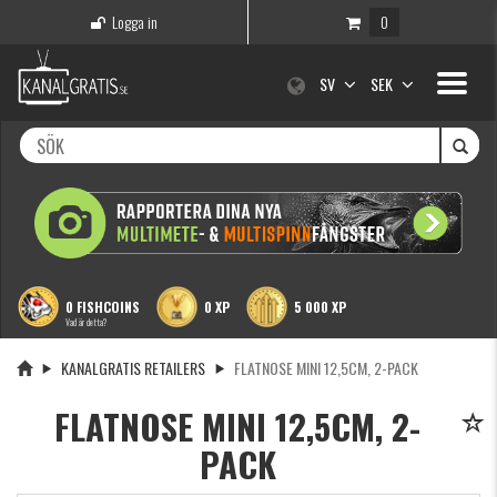
Logga in
0
Toggle
SV
SEK
navigati
0 FISHCOINS
0 XP
5 000 XP
Vad är detta?
KANALGRATIS RETAILERS
FLATNOSE MINI 12,5CM, 2-PACK
FLATNOSE MINI 12,5CM, 2-
PACK