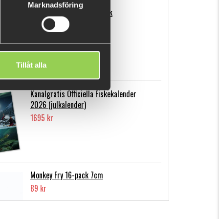
Marknadsföring
Flatnose Mini 9cm, 10-pack
139 kr
Tillåt alla
Kanalgratis Officiella Fiskekalender
2026 (julkalender)
1695 kr
Monkey Fry 16-pack 7cm
89 kr