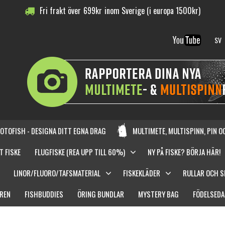
Fri frakt över
699
kr
inom Sverige (i europa 1500kr)
SV
OTOFISH - DESIGNA DITT EGNA DRAG
MULTIMETE, MULTISPINN, PIN 
T FISKE
FLUGFISKE (REA UPP TILL 60%)
NY PÅ FISKE? BÖRJA HÄR!
LINOR/FLUORO/TAFSMATERIAL
FISKEKLÄDER
RULLAR OCH 
REN
FISHBUDDIES
ÖRING BUNDLAR
MYSTERY BAG
FÖDELSEDA