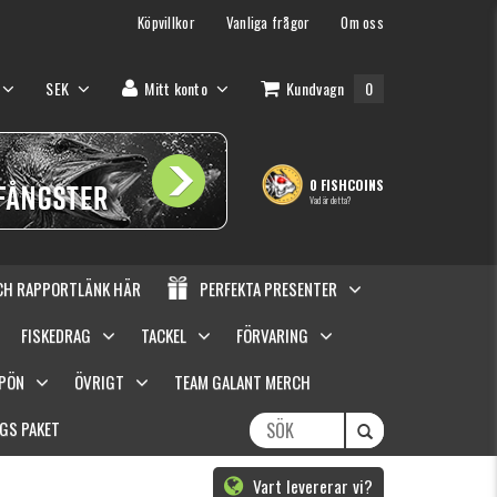
Köpvillkor
Vanliga frågor
Om oss
SEK
Mitt konto
Kundvagn
0
0 FISHCOINS
Vad är detta?
OCH RAPPORTLÄNK HÄR
PERFEKTA PRESENTER
FISKEDRAG
TACKEL
FÖRVARING
SPÖN
ÖVRIGT
TEAM GALANT MERCH
GS PAKET
Vart levererar vi?