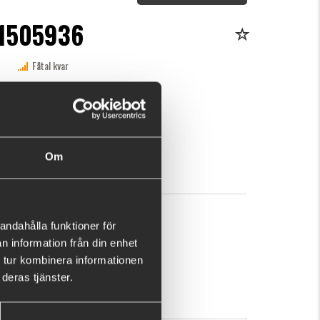
1505936
Fåtal kvar
n här produkten ger dig 178 fishcoins nu!
Vad är detta?
r
KÖP
OK
Om
andahålla funktioner för
n information från din enhet
 tur kombinera informationen
deras tjänster.