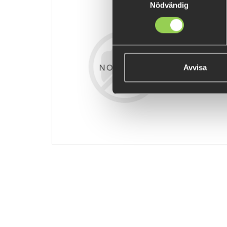
Nödvändig
1505936
89 kr
Avvisa