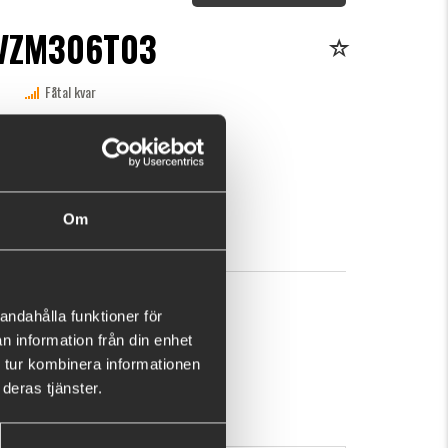
VZM306T03
Fåtal kvar
n här produkten ger dig 258 fishcoins nu!
Vad är detta?
kr
KÖP
OK
Om
andahålla funktioner för
n information från din enhet
 tur kombinera informationen
deras tjänster.