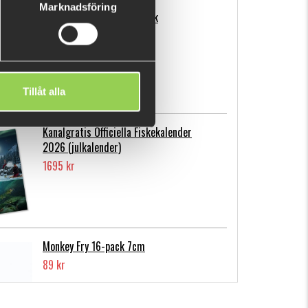
Marknadsföring
Flatnose Mini 9cm, 10-pack
139 kr
Tillåt alla
Kanalgratis Officiella Fiskekalender
2026 (julkalender)
1695 kr
Monkey Fry 16-pack 7cm
89 kr