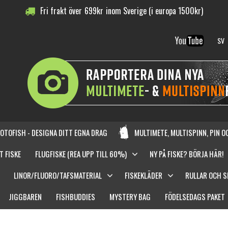
Fri frakt över
699
kr
inom Sverige (i europa 1500kr)
SV
OTOFISH - DESIGNA DITT EGNA DRAG
MULTIMETE, MULTISPINN, PIN 
T FISKE
FLUGFISKE (REA UPP TILL 60%)
NY PÅ FISKE? BÖRJA HÄR!
LINOR/FLUORO/TAFSMATERIAL
FISKEKLÄDER
RULLAR OCH 
JIGGBAREN
FISHBUDDIES
MYSTERY BAG
FÖDELSEDAGS PAKET