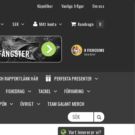
Köpvillkor
Vanliga frågor
Om oss
SEK
Mitt konto
Kundvagn
0
0 FISHCOINS
Vad är detta?
OCH RAPPORTLÄNK HÄR
PERFEKTA PRESENTER
FISKEDRAG
TACKEL
FÖRVARING
SPÖN
ÖVRIGT
TEAM GALANT MERCH
Vart levererar vi?