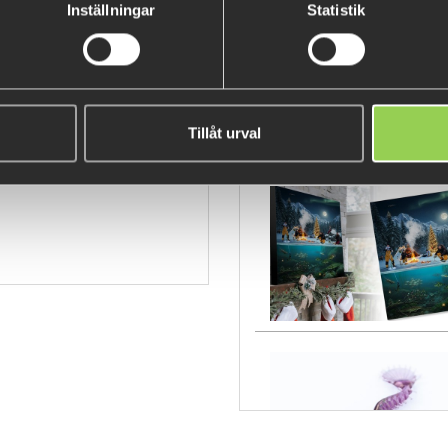
Inställningar
Statistik
Fåtal kvar
T03
Tillåt urval