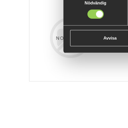
Nödvändig
59VZM306
129 kr
Avvisa