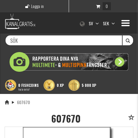
Logga in
0
Toggle
SV
SEK
navigati
0 FISHCOINS
0 XP
5 000 XP
Vad är detta?
607670
607670