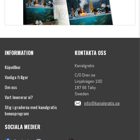
Kanalgratis Officiella Fiskekalender 2026
(julkalender)
INFORMATION
KONTAKTA OSS
1695 kr
Kanalgratis
Köpvillkor
C/O Drev.se
Vanliga frågor
Linjalvägen 10D
Om oss
187 66 Täby
Sweden
Vart levererar vi?
info@kanalgratis.se
Stig i graderna med kanalgratis
bonusprogram
SOCIALA MEDIER
Monkey Fry 16-pack 7cm