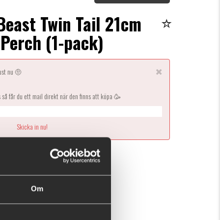
Beast Twin Tail 21cm
 Perch (1-pack)
just nu 🤨
s så får du ett mail direkt när den finns att köpa 🥳
Ej i lager
n här produkten ger dig 190 fishcoins nu!
Vad är detta?
Om
95 kr