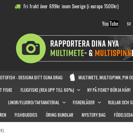
Fri frakt över
699
kr
inom Sverige (i europa 1500kr)
SV
OTOFISH - DESIGNA DITT EGNA DRAG
MULTIMETE, MULTISPINN, PIN 
T FISKE
FLUGFISKE (REA UPP TILL 60%)
NY PÅ FISKE? BÖRJA HÄR!
LINOR/FLUORO/TAFSMATERIAL
FISKEKLÄDER
RULLAR OCH 
REN
FISHBUDDIES
ÖRING BUNDLAR
MYSTERY BAG
FÖDELSEDA
CK)