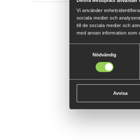
Denna webbplats använder 
Vi använder enhetsidentifierar
sociala medier och analysera 
till de sociala medier och a
med annan information som du 
Samtyckesval
Nödvändig
Avvisa