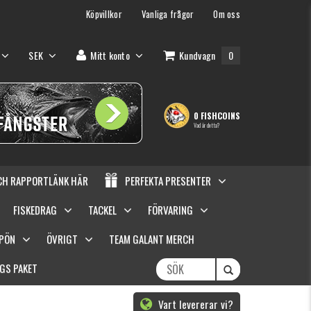
Köpvillkor
Vanliga frågor
Om oss
SEK
Mitt konto
Kundvagn
0
0 FISHCOINS
Vad är detta?
OCH RAPPORTLÄNK HÄR
PERFEKTA PRESENTER
FISKEDRAG
TACKEL
FÖRVARING
SPÖN
ÖVRIGT
TEAM GALANT MERCH
GS PAKET
Vart levererar vi?