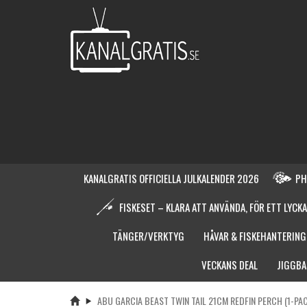
KANALGRATIS OFFICIELLA JULKALENDER 2026
PH
FISKESET – KLARA ATT ANVÄNDA, FÖR ETT LYCKA
TÄNGER/VERKTYG
HÅVAR & FISKEHANTERING
VECKANS DEAL
JIGGBA
ABU GARCIA BEAST TWIN TAIL 21CM REDFIN PERCH (1-PA