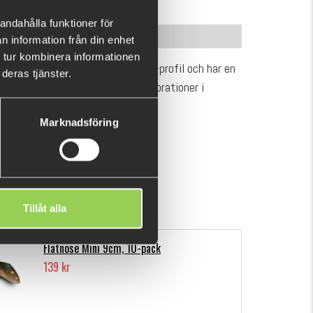
andahålla funktioner för
INFORMATION
n information från din enhet
 tur kombinera informationen
r designad med klassisk shadjigg-profil och har en
deras tjänster.
erande simrörelse och lockande vibrationer i
för mycket stora gäddor!
Marknadsföring
VISA MER
kens välbefinnande
Tillåt alla
ige
Flatnose Mini 9cm, 10-pack
139 kr