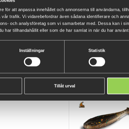
cookies
e för att anpassa innehållet och annonserna till användarna, tillh
vår trafik. Vi vidarebefordrar även sådana identifierare och anna
nnons- och analysföretag som vi samarbetar med. Dessa kan i sin
Abu Garcia Beast Paddle Tail ä
har tillhandahållit eller som de har samlat in när du har använt 
rejäl paddel som ger en attrah
vattnet. Ett mångsidigt bete 
Inställningar
Statistik
1-pack.
• Prodesignade former
• Handmålad & förseglad
• Ftalatfritt material för fis
Tillåt urval
POPULÄRA PRODUKTER
• Designad & utvecklad i Sver
• Unik simning