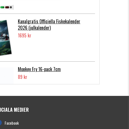
Kanalgratis Officiella Fiskekalender
2026 (julkalender)
1695 kr
Monkey Fry 16-pack 7cm
89 kr
OCIALA MEDIER
Photofish Flatnose Mini 9cm,7gr, 10-
Facebook
pack