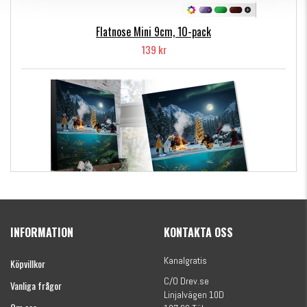
Flatnose Mini 9cm, 10-pack
139 kr
Kanalgratis Officiella Fiskekalender 2026
(julkalender)
INFORMATION
KONTAKTA OSS
1695 kr
Kanalgratis
Köpvillkor
C/O Drev.se
Vanliga frågor
Linjalvägen 10D