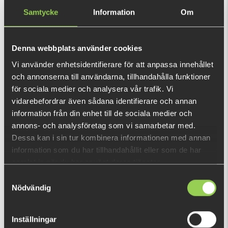
Samtycke
Information
Om
Den här produkten ger dig 158 fishcoins
nu!
Vad är detta?
Denna webbplats använder cookies
INFORMATION
Vi använder enhetsidentifierare för att anpassa innehållet
och annonserna till användarna, tillhandahålla funktioner
Detta bete kom 2019, är Bang StickZ från Z-MAN ett
för sociala medier och analysera vår trafik. Vi
måste-ha bete när förutsättningarna kräver finesse fiske!
vidarebefordrar även sådana identifierare och annan
Perfekt att använda på en
Wacky rig.
information från din enhet till de sociala medier och
annons- och analysföretag som vi samarbetar med.
Den flytande och väldigt hållbara jiggen gör att du kan sätta
Dessa kan i sin tur kombinera informationen med annan
fast kroken i betet utan att slita ut det. Tentaklerna
information som du har tillhandahållit eller som de har
VISA MER
kommer flyta förföriskt och abborren kommer inte kunna
samlat in när du har använt deras tjänster.
motstå denna godisbit! Bang StickZ funkar grymt för; Neko,
Samtyckesval
DU TITTADE NYLIGEN PÅ
Wacky eller dopshot rigg. Tentakler bidrar till en speciell
Nödvändig
action.
Inställningar