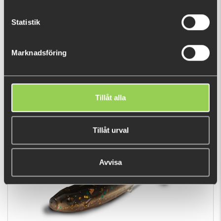
Statistik
Marknadsföring
BANG STICKZ 15cm, 6-pack
79 kr
Tillåt alla
POPULÄRA PRODUKTER
Tillåt urval
Avvisa