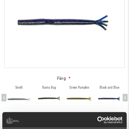
Färg
*
Smelt
Bama Bug
Green Pumpkin
Black and Blue
79 kr
KÖP
OK