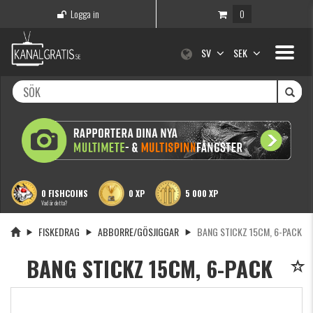
Logga in
0
Toggle
SV
SEK
navigati
0 FISHCOINS
0 XP
5 000 XP
Vad är detta?
FISKEDRAG
ABBORRE/GÖSJIGGAR
BANG STICKZ 15CM, 6-PACK
BANG STICKZ 15CM, 6-PACK