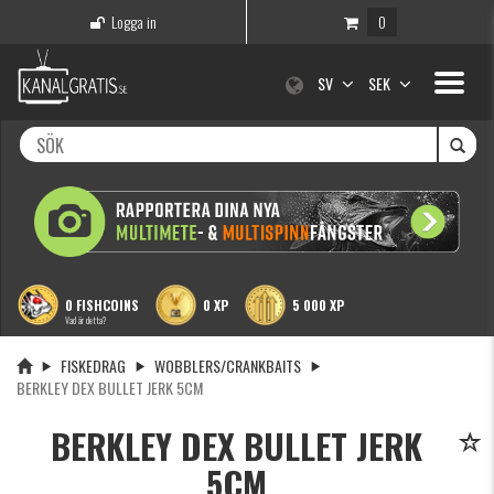
Logga in
0
Toggle
SV
SEK
navigati
0 FISHCOINS
0 XP
5 000 XP
Vad är detta?
FISKEDRAG
WOBBLERS/CRANKBAITS
BERKLEY DEX BULLET JERK 5CM
BERKLEY DEX BULLET JERK
5CM