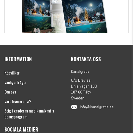
Kanalgratis Officiella Fiskekalender 2026
(julkalender)
INFORMATION
KONTAKTA OSS
1695 kr
Kanalgratis
Köpvillkor
C/O Drev.se
Vanliga frågor
Linjalvägen 10D
Om oss
187 66 Täby
Sweden
Vart levererar vi?
info@kanalgratis.se
Stig i graderna med kanalgratis
bonusprogram
SOCIALA MEDIER