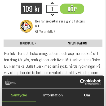
109 kr
KÖP
OK
Den här produkten ger dig 218 fishcoins
nu!
Vad är detta?
INFORMATION
SPECIFIKATION
Perfekt för att fiska öring, abborre och asp men också ett
bra drag för gös, små gäddor och även lätt saltvattensfiske.
Du kan fiska Bullet Jerk med små ryck, hårda ryckningar. På
vev stopp har detta bete en mycket attraktiv vinkling som
kommer att trigga även den mest trötta fisken.
VISA MER
5cm, 3,7gr0,4-0,6m simdjup
Samtycke
Information
Om
REKOMMENDERADE PRODUKTER