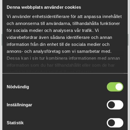
Denna webbplats använder cookies
Vi använder enhetsidentifierare för att anpassa innehållet
och annonserna till användarna, tillhandahålla funktioner
för sociala medier och analysera vår trafik. Vi
vidarebefordrar även sådana identifierare och annan
information från din enhet till de sociala medier och
annons- och analysföretag som vi samarbetar med.
Berkley DEX Chatterbait TG 11g
Dessa kan i sin tur kombinera informationen med annan
information som du har tillhandahållit eller som de har
159 kr
samlat in när du har använt deras tjänster.
Samtyckesval
Nödvändig
RELATERADE PRODUKTER
Inställningar
Statistik