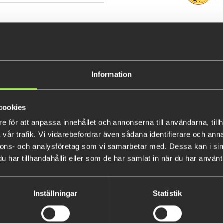
INFORMATION
Information
Ett ytbete har aldrig varit lät
cookies
Walker från vänster till höger
abborre till blåfisk, detta be
e för att anpassa innehållet och annonserna till användarna, tillh
vår trafik. Vi vidarebefordrar även sådana identifierare och anna
vare den genomgående konstruk
nnons- och analysföretag som vi samarbetar med. Dessa kan i sin
saltvattensfiske.
har tillhandahållit eller som de har samlat in när du har använt 
Inställningar
Statistik