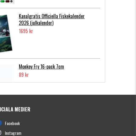
Kanalgratis Officiella Fiskekalender
2026 (julkalender)
1695 kr
Monkey Fry 16-pack 7cm
89 kr
OCIALA MEDIER
Photofish Flatnose Mini 9cm,7gr, 10-
Facebook
pack
139 kr
Instagram