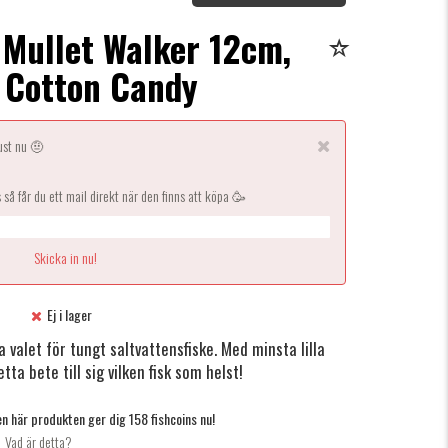
 Mullet Walker 12cm,
 Cotton Candy
just nu 🤨
s så får du ett mail direkt när den finns att köpa 🥳
Ej i lager
 valet för tungt saltvattensfiske. Med minsta lilla
tta bete till sig vilken fisk som helst!
n här produkten ger dig 158 fishcoins nu!
Vad är detta?