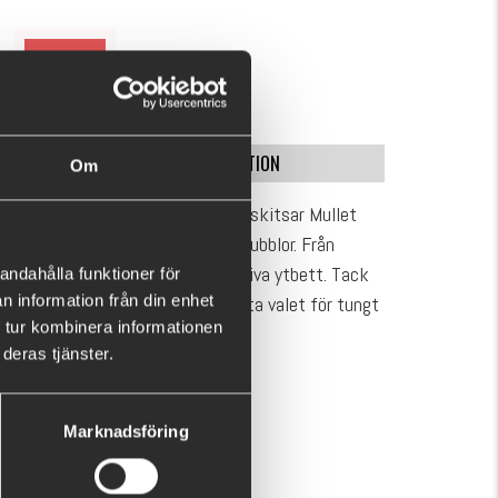
79 kr
(119 kr)
SPECIFIKATION
Om
tare att fiska! Med minsta rörelse skitsar Mullet
 och lämnar ett lockande spår av bubblor. Från
te kommer att utlösa dessa explosiva ytbett. Tack
andahålla funktioner för
n information från din enhet
tionen är Mullet Walker det rätta valet för tungt
 tur kombinera informationen
deras tjänster.
VISA MER
Marknadsföring