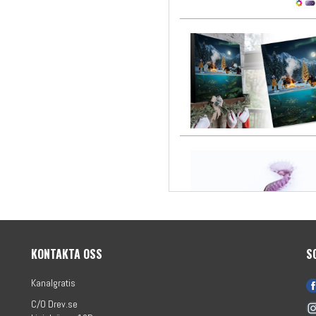
KONTAKTA OSS
S
Kanalgratis
C/O Drev.se