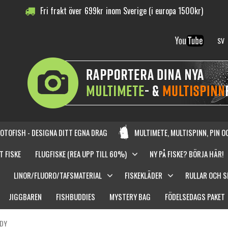
Fri frakt över
699
kr
inom Sverige (i europa 1500kr)
SV
OTOFISH - DESIGNA DITT EGNA DRAG
MULTIMETE, MULTISPINN, PIN 
T FISKE
FLUGFISKE (REA UPP TILL 60%)
NY PÅ FISKE? BÖRJA HÄR!
LINOR/FLUORO/TAFSMATERIAL
FISKEKLÄDER
RULLAR OCH 
JIGGBAREN
FISHBUDDIES
MYSTERY BAG
FÖDELSEDAGS PAKET
NDY