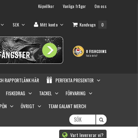
Köpvillkor
Vanliga frågor
Om oss
SEK
Mitt konto
Kundvagn
0
0 FISHCOINS
Vad är detta?
OCH RAPPORTLÄNK HÄR
PERFEKTA PRESENTER
FISKEDRAG
TACKEL
FÖRVARING
SPÖN
ÖVRIGT
TEAM GALANT MERCH
Vart levererar vi?