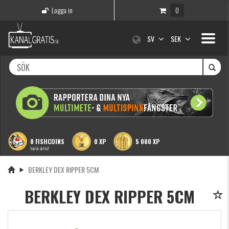
Logga in
0
Toggle
SV
SEK
navigati
0 FISHCOINS
0 XP
5 000 XP
Vad är detta?
BERKLEY DEX RIPPER 5CM
BERKLEY DEX RIPPER 5CM