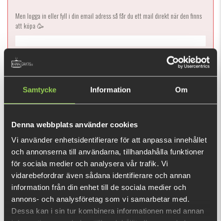
Men logga in eller fyll i din email adress så får du ett mail direkt när den finns
att köpa 🥳
Ej i lager
Samtycke
Information
Om
99 kr
Denna webbplats använder cookies
Vi använder enhetsidentifierare för att anpassa innehållet
Berkley DEX Ripper simmar nästan helt vågrätt vilket är unikt
och annonserna till användarna, tillhandahålla funktioner
till skillnad från andra crankbaits utan sked!
för sociala medier och analysera vår trafik. Vi
Den här produkten ger dig 198 fishcoins
vidarebefordrar även sådana identifierare och annan
nu!
information från din enhet till de sociala medier och
Vad är detta?
annons- och analysföretag som vi samarbetar med.
Dessa kan i sin tur kombinera informationen med annan
INFORMATION
SPECIFIKATION