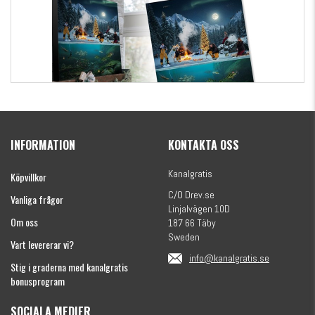
Kanalgratis Officiella Fiskekalender 2026
(julkalender)
INFORMATION
KONTAKTA OSS
1695 kr
Kanalgratis
Köpvillkor
C/O Drev.se
Vanliga frågor
Linjalvägen 10D
Om oss
187 66 Täby
Sweden
Vart levererar vi?
info@kanalgratis.se
Stig i graderna med kanalgratis
bonusprogram
SOCIALA MEDIER