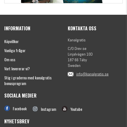
Kanalgratis Officiella Fiskekalender 2026
(julkalender)
INFORMATION
KONTAKTA OSS
1695 kr
Kanalgratis
Köpvillkor
C/O Drev.se
Vanliga frågor
Linjalvägen 10D
Om oss
187 66 Täby
Sweden
Vart levererar vi?
info@kanalgratis.se
Stig i graderna med kanalgratis
bonusprogram
SOCIALA MEDIER
Monkey Fry 16-pack 7cm
Facebook
Instagram
Youtube
89 kr
NYHETSBREV