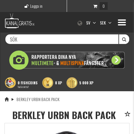
Logga in
0
Toggle
SV
SEK
navigati
0 FISHCOINS
0 XP
5 000 XP
Vad är detta?
BERKLEY URBN BACK PACK
BERKLEY URBN BACK PACK