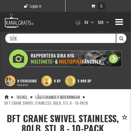
Logga in
0
Toggle
SV
SEK
navigati
0 FISHCOINS
0 XP
5 000 XP
Vad är detta?
TACKEL
LÅS/LEKANDE/FJÄDERRINGAR
BFT CRANE SWIVEL STAINLESS, 80LB, STL 8 - 10-PACK
BFT CRANE SWIVEL STAINLESS,
80LB, STL 8 - 10-PACK