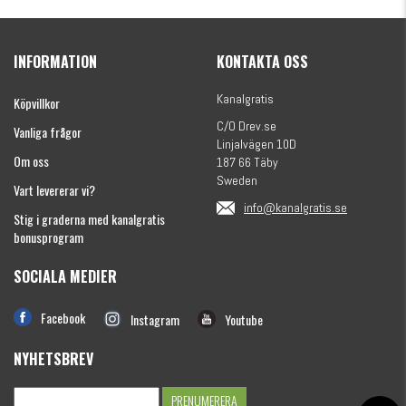
Kanalgratis Officiella Fiskekalender 2026
(julkalender)
INFORMATION
KONTAKTA OSS
1695 kr
Kanalgratis
Köpvillkor
C/O Drev.se
Vanliga frågor
Linjalvägen 10D
Om oss
187 66 Täby
Sweden
Vart levererar vi?
info@kanalgratis.se
Stig i graderna med kanalgratis
bonusprogram
SOCIALA MEDIER
Monkey Fry 16-pack 7cm
Facebook
Instagram
Youtube
89 kr
NYHETSBREV