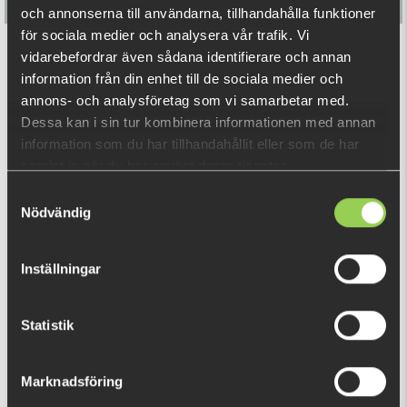
och annonserna till användarna, tillhandahålla funktioner
för sociala medier och analysera vår trafik. Vi
Flatnose Mini 9cm, 10-pack
vidarebefordrar även sådana identifierare och annan
information från din enhet till de sociala medier och
annons- och analysföretag som vi samarbetar med.
139 kr
Dessa kan i sin tur kombinera informationen med annan
information som du har tillhandahållit eller som de har
samlat in när du har använt deras tjänster.
RELATERADE PRODUKTER
Samtyckesval
Nödvändig
Inställningar
Statistik
M-WAR Lekande 10-pack
Marknadsföring