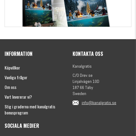
Kanalgratis Officiella Fiskekalender 2026
(julkalender)
INFORMATION
KONTAKTA OSS
1695 kr
Kanalgratis
Köpvillkor
C/O Drev.se
Vanliga frågor
Linjalvägen 10D
Om oss
187 66 Täby
Sweden
Vart levererar vi?
info@kanalgratis.se
Stig i graderna med kanalgratis
bonusprogram
SOCIALA MEDIER
Monkey Fry 16-pack 7cm