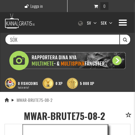
Logga in
0
Toggle
SV
SEK
navigati
0 FISHCOINS
0 XP
5 000 XP
Vad är detta?
MWAR-BRUTE75-08-2
MWAR-BRUTE75-08-2