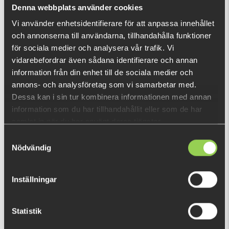
Vad är detta?
Denna webbplats använder cookies
Vi använder enhetsidentifierare för att anpassa innehållet
och annonserna till användarna, tillhandahålla funktioner
DU TITTADE NYLIGEN PÅ
för sociala medier och analysera vår trafik. Vi
vidarebefordrar även sådana identifierare och annan
information från din enhet till de sociala medier och
annons- och analysföretag som vi samarbetar med.
Dessa kan i sin tur kombinera informationen med annan
information som du har tillhandahållit eller som de har
samlat in när du har använt deras tjänster.
Samtyckesval
Nödvändig
Inställningar
Statistik
MWAR-BRUTE75-08-2