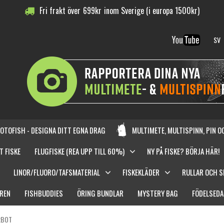
Fri frakt över
699
kr
inom Sverige (i europa 1500kr)
SV
OTOFISH - DESIGNA DITT EGNA DRAG
MULTIMETE, MULTISPINN, PIN 
T FISKE
FLUGFISKE (REA UPP TILL 60%)
NY PÅ FISKE? BÖRJA HÄR!
LINOR/FLUORO/TAFSMATERIAL
FISKEKLÄDER
RULLAR OCH 
REN
FISHBUDDIES
ÖRING BUNDLAR
MYSTERY BAG
FÖDELSEDA
RBOT