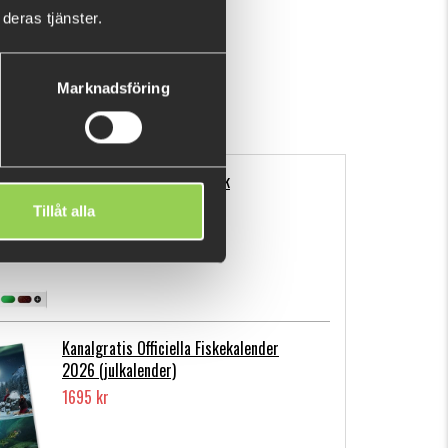
deras tjänster.
VISA MER
Marknadsföring
Flatnose Mini 9cm, 10-pack
139 kr
Tillåt alla
Kanalgratis Officiella Fiskekalender
2026 (julkalender)
1695 kr