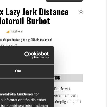
x Lazy Jerk Distance
otoroil Burbot
Fåtal kvar
n här produkten ger dig 258 fishcoins nu!
Vad är detta?
kr
KÖP
OK
Om
SPECIFIKATION
ar en extremt bra kast förmåga. Det är ett
andahålla funktioner för
erfekt för att locka fisk när du vevar hem den i
n information från din enhet
as med jerkningar för mer action. Lämplig för grunt
 tur kombinera informationen