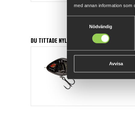
med annan information som du 
Samtyckesval
Nödvändig
DU TITTADE NYLIGEN PÅ
Daiwa Prore
Motoroil Bu
Avvisa
129 kr