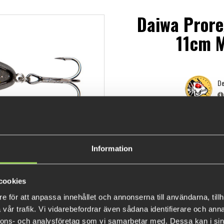
Daiwa Prore
11cm M
De
129 
Information
INFORMATION
cookies
Daiwa PX Lazy Jerk Distance h
e för att anpassa innehållet och annonserna till användarna, tillh
långsamt sjunkande jerkbete, p
vår trafik. Vi vidarebefordrar även sådana identifierare och anna
olika hastighet. Kan även fisk
nnons- och analysföretag som vi samarbetar med. Dessa kan i sin