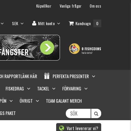
Köpvillkor
Vanliga frågor
Om oss
SEK
Mitt konto
Kundvagn
0
0 FISHCOINS
Vad är detta?
OCH RAPPORTLÄNK HÄR
PERFEKTA PRESENTER
FISKEDRAG
TACKEL
FÖRVARING
SPÖN
ÖVRIGT
TEAM GALANT MERCH
GS PAKET
Vart levererar vi?