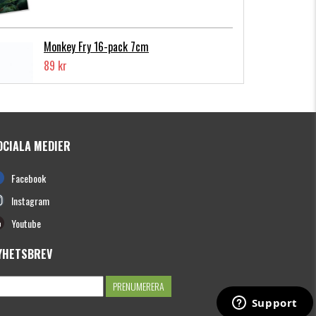
Monkey Fry 16-pack 7cm
89 kr
OCIALA MEDIER
Photofish Flatnose Mini 9cm,7gr, 10-
Facebook
pack
139 kr
Instagram
Youtube
YHETSBREV
Hooligan Roach JR 15cm
149 kr