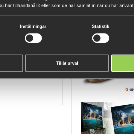
vatten från ~0,8m.
har tillhandahållit eller som de har samlat in när du har använt 
Längd: 11cm
Vikt: 67gr
Inställningar
Statistik
D PROREX Ögon.
POPULÄRA PRODUKTER
Fåtal kvar
x Lazy Jerk Distance 11cm
rbot
Tillåt urval