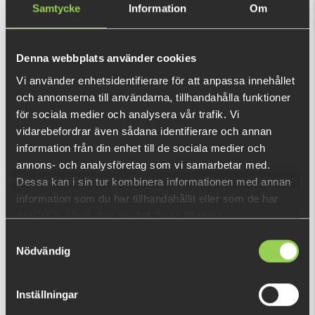
49 kr
KÖP
Samtycke
Information
Om
OK
Den här produkten ger dig 98 fishcoins nu!
Denna webbplats använder cookies
Vad är detta?
Vi använder enhetsidentifierare för att anpassa innehållet
och annonserna till användarna, tillhandahålla funktioner
INFORMATION
för sociala medier och analysera vår trafik. Vi
vidarebefordrar även sådana identifierare och annan
Skedar som kan användas till bl.a. våra spinner rigs. Willow
information från din enhet till de sociala medier och
Blade har ett lugnt rörelsemönser och används med fördel
annons- och analysföretag som vi samarbetar med.
dagar då fisken är inaktiv. Available in many different colors.
Dessa kan i sin tur kombinera informationen med annan
information som du har tillhandahållit eller som de har
samlat in när du har använt deras tjänster.
DU TITTADE NYLIGEN PÅ
Samtyckesval
Nödvändig
Inställningar