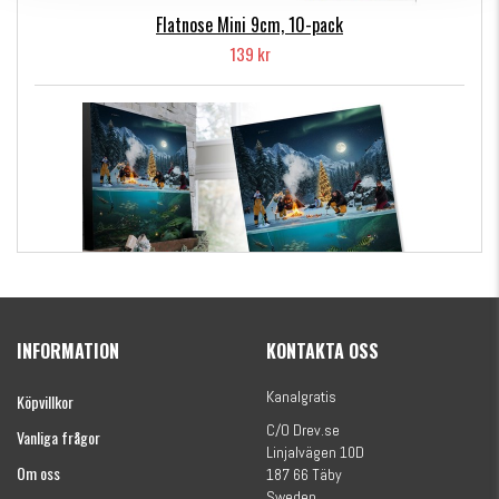
Flatnose Mini 9cm, 10-pack
139 kr
Kanalgratis Officiella Fiskekalender 2026
(julkalender)
INFORMATION
KONTAKTA OSS
1695 kr
Kanalgratis
Köpvillkor
C/O Drev.se
Vanliga frågor
Linjalvägen 10D
Om oss
187 66 Täby
Sweden