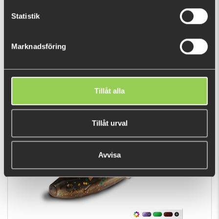
Statistik
Marknadsföring
Darts Spinner Rig Pike Willow
49 kr
Tillåt alla
POPULÄRA PRODUKTER
Tillåt urval
Avvisa