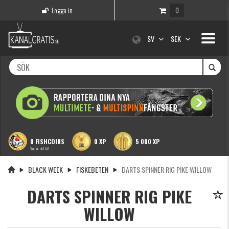
Logga in
0
Toggle
SV
SEK
navigati
0 FISHCOINS
0 XP
5 000 XP
Vad är detta?
BLACK WEEK
FISKEBETEN
DARTS SPINNER RIG PIKE WILLOW
DARTS SPINNER RIG PIKE
WILLOW