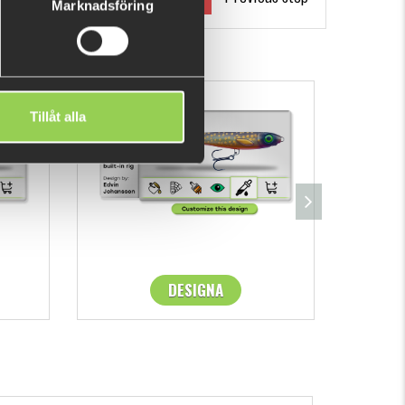
Marknadsföring
ent Base
Gold Glitter Base
Tillåt alla
itter Base
June Bug Base
DESIGNA