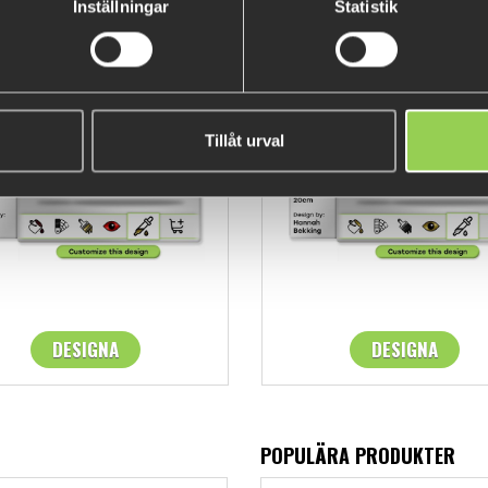
FINS & GEELS
Inställningar
Statistik
Transpar
Tillåt urval
Silver Gl
DESIGNA
DESIGNA
POPULÄRA PRODUKTER