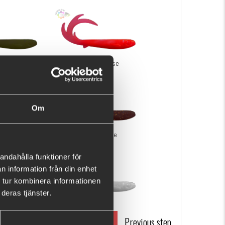
reen Base
Solid Red Base
Om
 Base
Motoroil Base
andahålla funktioner för
n information från din enhet
 tur kombinera informationen
deras tjänster.
ange Base
Pear White Base
RT
NEXT STEP
Previous step