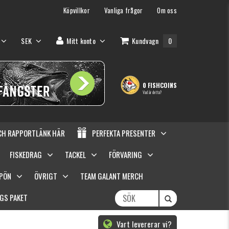
Köpvillkor
Vanliga frågor
Om oss
SEK
Mitt konto
Kundvagn
0
0 FISHCOINS
Vad är detta?
OCH RAPPORTLÄNK HÄR
PERFEKTA PRESENTER
FISKEDRAG
TACKEL
FÖRVARING
SPÖN
ÖVRIGT
TEAM GALANT MERCH
GS PAKET
Vart levererar vi?