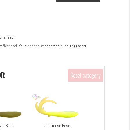
 Johansson.
tt
flexhead
. Kolla
denna film
för att se hur du riggar ett
OR
Reset category
ger Base
Chartreuse Base