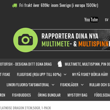
Fri frakt över
699
kr
inom Sverige (i europa 1500kr)
SV
OTOFISH - DESIGNA DITT EGNA DRAG
MULTIMETE, MULTISPINN, PIN 
T FISKE
FLUGFISKE (REA UPP TILL 60%)
NY PÅ FISKE? BÖRJA HÄR!
LINOR/FLUORO/TAFSMATERIAL
FISKEKLÄDER
RULLAR OCH 
REN
FISHBUDDIES
ÖRING BUNDLAR
MYSTERY BAG
FÖDELSEDA
FLATNOSE DRAGON 27CM,50GR, 1-PACK