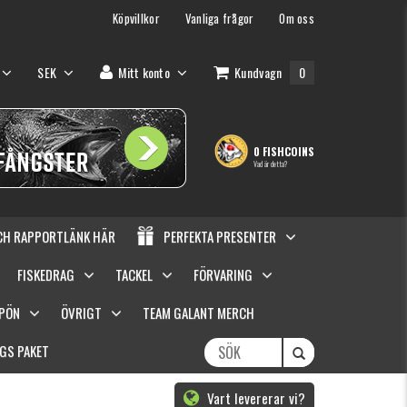
Köpvillkor
Vanliga frågor
Om oss
SEK
Mitt konto
Kundvagn
0
0 FISHCOINS
Vad är detta?
OCH RAPPORTLÄNK HÄR
PERFEKTA PRESENTER
FISKEDRAG
TACKEL
FÖRVARING
SPÖN
ÖVRIGT
TEAM GALANT MERCH
GS PAKET
Vart levererar vi?