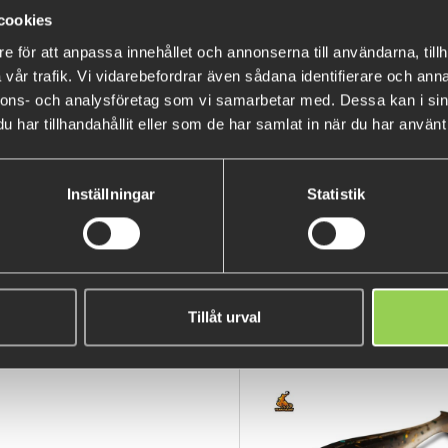
cookies
e för att anpassa innehållet och annonserna till användarna, tillh
vår trafik. Vi vidarebefordrar även sådana identifierare och anna
nnons- och analysföretag som vi samarbetar med. Dessa kan i sin
har tillhandahållit eller som de har samlat in när du har använt 
Färdigknutna tafsar för dropsh
Inställningar
Statistik
tafsar per paket som är 170 cm
Drop shot sänken köpes separa
Tillåt urval
POPULÄRA PRODUKTER