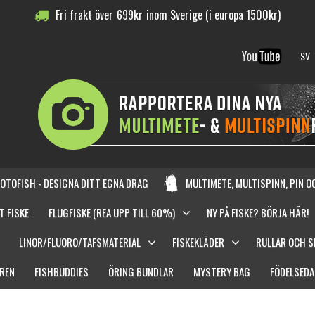
Fri frakt över
699
kr
inom Sverige (i europa 1500kr)
SV
OTOFISH - DESIGNA DITT EGNA DRAG
MULTIMETE, MULTISPINN, PIN 
T FISKE
FLUGFISKE (REA UPP TILL 60%)
NY PÅ FISKE? BÖRJA HÄR!
LINOR/FLUORO/TAFSMATERIAL
FISKEKLÄDER
RULLAR OCH 
REN
FISHBUDDIES
ÖRING BUNDLAR
MYSTERY BAG
FÖDELSEDA