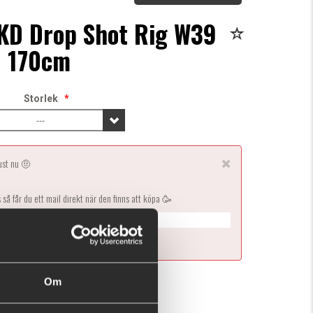
D Drop Shot Rig W39
170cm
Storlek
*
---
just nu 🤨
s så får du ett mail direkt när den finns att köpa 🥳
Ej i lager
Om
en här produkten ger dig 98 fishcoins nu!