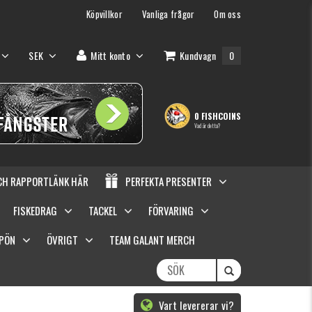
Köpvillkor
Vanliga frågor
Om oss
SEK
Mitt konto
Kundvagn
0
0 FISHCOINS
Vad är detta?
OCH RAPPORTLÄNK HÄR
PERFEKTA PRESENTER
FISKEDRAG
TACKEL
FÖRVARING
SPÖN
ÖVRIGT
TEAM GALANT MERCH
Vart levererar vi?