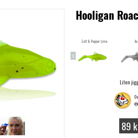
Hooligan Roac
Zalt & Pepper Lime
As
Liten ji
De
89 k