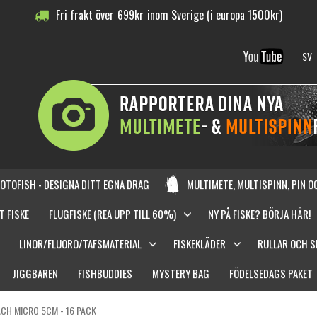
Fri frakt över
699
kr
inom Sverige (i europa 1500kr)
SV
OTOFISH - DESIGNA DITT EGNA DRAG
MULTIMETE, MULTISPINN, PIN 
T FISKE
FLUGFISKE (REA UPP TILL 60%)
NY PÅ FISKE? BÖRJA HÄR!
LINOR/FLUORO/TAFSMATERIAL
FISKEKLÄDER
RULLAR OCH 
JIGGBAREN
FISHBUDDIES
MYSTERY BAG
FÖDELSEDAGS PAKET
CH MICRO 5CM - 16 PACK