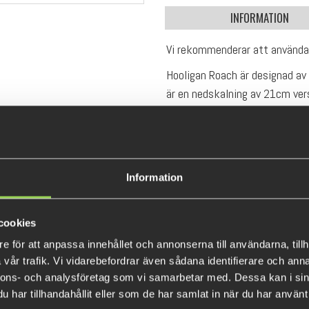
INFORMATION
Vi rekommenderar att använd
Hooligan Roach är designad a
är en nedskalning av 21cm vers
och naturlig rörelse som komm
Den stora paddeln skapar en u
sänder ut massiva vibrationer 
det väldigt enkelt för abborrar
Information
Den har en vikt på 1,5gr.
cookies
e för att anpassa innehållet och annonserna till användarna, tillh
vår trafik. Vi vidarebefordrar även sådana identifierare och anna
nnons- och analysföretag som vi samarbetar med. Dessa kan i sin
har tillhandahållit eller som de har samlat in när du har använt 