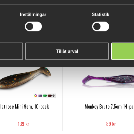
onkey Brute 7,5cm 14-pack
Nettel Mini - 6-pack
Inställningar
Statistik
89 kr
99 kr
Tillåt urval
Flatnose Mini 9cm, 10-pack
Monkey Brute 7,5cm 14-pa
139 kr
89 kr