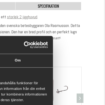
SPECIFIKATION
a ett
storlek 2 jigghuvud
.
v den svenska betesbyggaren Ola Rasmusson. Detta
ionen. Den har en bred profil och en perfekt lugn
er trigga abborrarna som simmar runt!
nik rörelse genom hela betet ända till nosen som
VISA MER
i vattnet. Kombinerat med den breda profilen, är
na att märka av den även på långt håll.
Om
andahålla funktioner för
n information från din enhet
 tur kombinera informationen
deras tjänster.