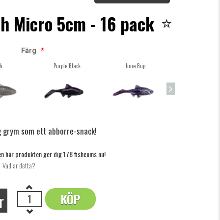
h Micro 5cm - 16 pack
Färg
*
h
Purple Black
June Bug
Sapphire blue
gg grym som ett abborre-snack!
n här produkten ger dig 178 fishcoins nu!
Vad är detta?
r
KÖP
OK