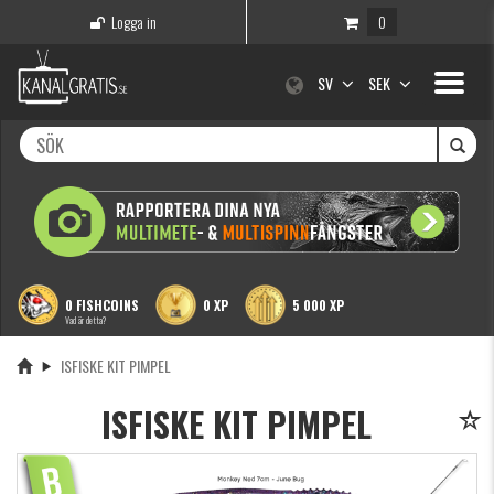
Logga in
0
Toggle
SV
SEK
navigati
0 FISHCOINS
0 XP
5 000 XP
Vad är detta?
ISFISKE KIT PIMPEL
ISFISKE KIT PIMPEL