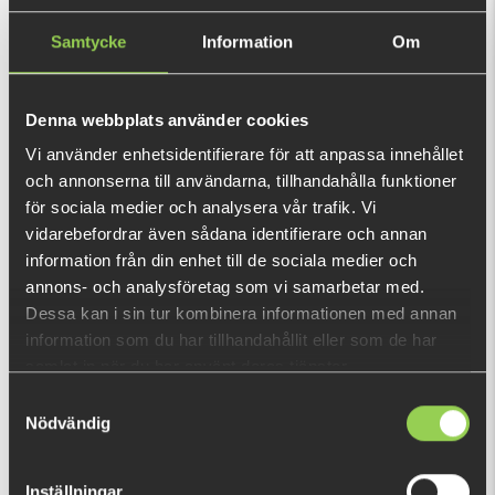
Oups, denna produkt finns inte i lager just nu 🤨
Samtycke
Information
Om
Men logga in eller fyll i din email adress så får du ett mail direkt när den finns
att köpa 🥳
Denna webbplats använder cookies
Vi använder enhetsidentifierare för att anpassa innehållet
och annonserna till användarna, tillhandahålla funktioner
för sociala medier och analysera vår trafik. Vi
vidarebefordrar även sådana identifierare och annan
Ej i lager
information från din enhet till de sociala medier och
annons- och analysföretag som vi samarbetar med.
649 kr
Dessa kan i sin tur kombinera informationen med annan
(785 kr)
information som du har tillhandahållit eller som de har
samlat in när du har använt deras tjänster.
Samtyckesval
Komplett kit för isfiske med Ned jigg!
Nödvändig
Den här produkten ger dig 1 298 fishcoins
nu!
Inställningar