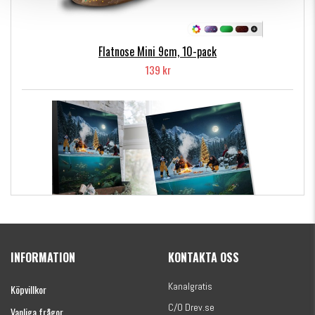
- Monolina 0,22mm, 25m
- Monkey Ned 7cm 12-pack 2 paket (June Bug
och Gold/Motoroil)
Flatnose Mini 9cm, 10-pack
- M-WAR Ned Head storlek 1/0 5gr 4-pack
139 kr
Kanalgratis Officiella Fiskekalender 2026
(julkalender)
INFORMATION
KONTAKTA OSS
1695 kr
Kanalgratis
Köpvillkor
C/O Drev.se
Vanliga frågor