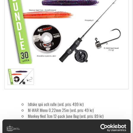
Isfiske spö och rulle (ord. pris: 499 kr)
M-WAR Mono 0,22mm 25m (ord. pris: 49 kr)
Monkey Ned 7cm 12-pack June Bug (ord. pris: 89 kr)
Monkey Ned 7cm 12-pack Gold/Motoroil (ord. pris: 89 kr)
M-WAR Ned Head 1/0 5gr 4-pack (ord. pris: 59 kr)