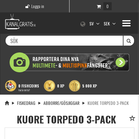
Logga in
0
Toggle
SV
SEK
navigati
0 FISHCOINS
0 XP
5 000 XP
Vad är detta?
FISKEDRAG
ABBORRE/GÖSJIGGAR
KUORE TORPEDO 3-PACK
KUORE TORPEDO 3-PACK