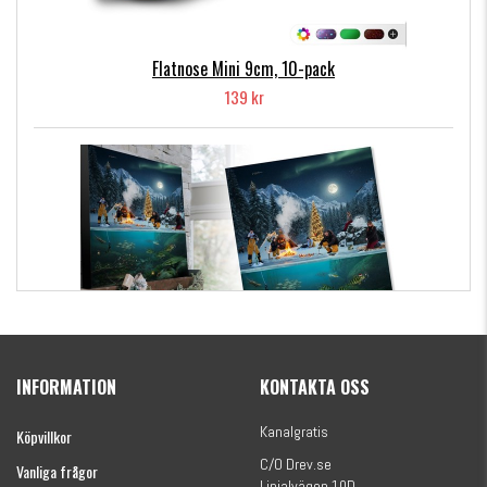
Flatnose Mini 9cm, 10-pack
139 kr
Kanalgratis Officiella Fiskekalender 2026
(julkalender)
INFORMATION
KONTAKTA OSS
1695 kr
Kanalgratis
Köpvillkor
C/O Drev.se
Vanliga frågor
Linjalvägen 10D