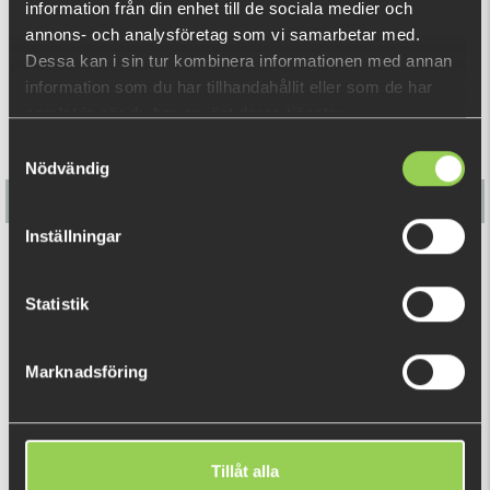
information från din enhet till de sociala medier och
REKOMMENDERADE PRODUKTER
annons- och analysföretag som vi samarbetar med.
Dessa kan i sin tur kombinera informationen med annan
information som du har tillhandahållit eller som de har
samlat in när du har använt deras tjänster.
Samtyckesval
Nödvändig
Inställningar
Nettel Mini - 6-pack
Statistik
99 kr
Marknadsföring
DU TITTADE NYLIGEN PÅ
Tillåt alla