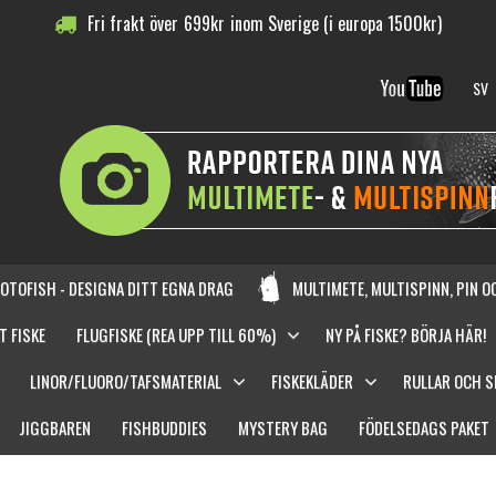
Fri frakt över
699
kr
inom Sverige (i europa 1500kr)
SV
OTOFISH - DESIGNA DITT EGNA DRAG
MULTIMETE, MULTISPINN, PIN 
T FISKE
FLUGFISKE (REA UPP TILL 60%)
NY PÅ FISKE? BÖRJA HÄR!
LINOR/FLUORO/TAFSMATERIAL
FISKEKLÄDER
RULLAR OCH 
JIGGBAREN
FISHBUDDIES
MYSTERY BAG
FÖDELSEDAGS PAKET