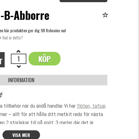
-B-Abborre
en här produkten ger dig 98 fishcoins nu!
Vad är detta?
r
KÖP
OK
INFORMATION
g!
 tillbehör när du ändå handlar. Vi har
flöten, tafsar,
r – allt för att hålla ditt metkit redo för nästa
n 2 storlekar till på spöt; 3 meter där det är
meter där du vill komma så lång ut som möjligt!
VISA MER