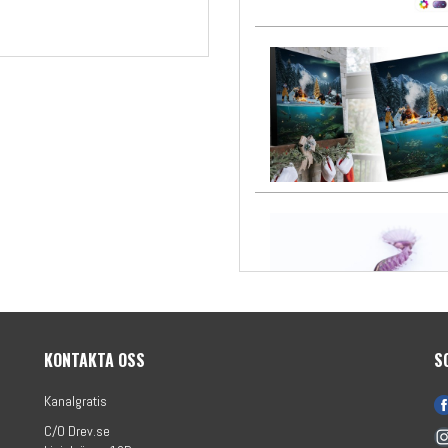
KONTAKTA OSS
S
Kanalgratis
C/O Drev.se