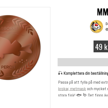
MM
D
49 k
🎣
Komplettera din beställnin
Passa på att fylla på med extra
krokar, metmask
och mycket me
stora fisk! 🐟 🪱 Det finns äve
mycket träd/vegetation och 5 