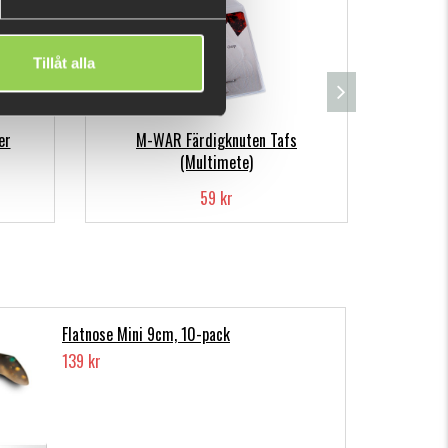
Tillåt alla
er
M-WAR Färdigknuten Tafs
Färs
(Multimete)
59 kr
Flatnose Mini 9cm, 10-pack
139 kr