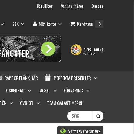
Köpvillkor
Vanliga frågor
Om oss
SEK
Mitt konto
Kundvagn
0
0 FISHCOINS
Vad är detta?
OCH RAPPORTLÄNK HÄR
PERFEKTA PRESENTER
FISKEDRAG
TACKEL
FÖRVARING
SPÖN
ÖVRIGT
TEAM GALANT MERCH
Vart levererar vi?