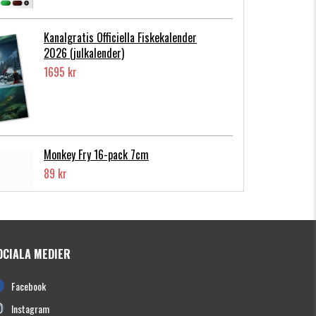
Kanalgratis Officiella Fiskekalender
2026 (julkalender)
1695 kr
Monkey Fry 16-pack 7cm
89 kr
OCIALA MEDIER
Photofish Flatnose Mini 9cm,7gr, 10-
Facebook
pack
139 kr
Instagram