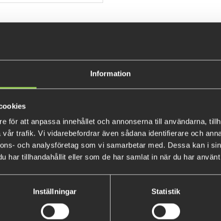
Klicka här för att se allt!
10kr/st går till välgörande än
adventskalender på YouTubeka
OBSERVERA
: Denna pin kan e
tävlingsledningen vid inskicka
Information
Exklusiv Multimete-pin i meta
att kunna fästas på ryggsäck, 
cookies
e för att anpassa innehållet och annonserna till användarna, tillh
MM-B-Mört
Flöte (Multimete)
vår trafik. Vi vidarebefordrar även sådana identifierare och anna
nnons- och analysföretag som vi samarbetar med. Dessa kan i sin
49 kr
79 kr
har tillhandahållit eller som de har samlat in när du har använt 
Inställningar
Statistik