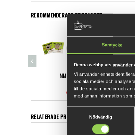
REKOMMENDERADE PRODUKTER
Samtycke
Denna webbplats använder 
Vi använder enhetsidentifierar
MM-S-Mört
sociala medier och analysera 
till de sociala medier och a
49 kr
med annan information som du 
Samtyckesval
RELATERADE PRODUKTER
Nödvändig