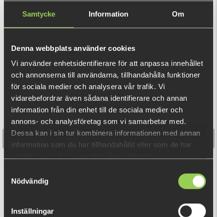
med år 2011, både individuellt och i lag. Metspöt är utrustad
Samtycke
Information
Om
med stonfo-topp, en funktion som gör att du slipper knyta
VISA MER
linan i toppen vilket tillåter dig att snabbt haka på och av
linan i de färdigknutna öglorna som finns på linorna i
Denna webbplats använder cookies
Multimete-kitet.
REKOMMENDERADE PRODUKTER
Vi använder enhetsidentifierare för att anpassa innehållet
Tillsammans med
flöten
som ingår i det stora
Multimete-
och annonserna till användarna, tillhandahålla funktioner
kitet.
Med färdigriggad huvudlina mono 0,22mm till
för sociala medier och analysera vår trafik. Vi
vidarebefordrar även sådana identifierare och annan
Multimete. Inkluderar vikter, krok och färdigknuten ögla för
information från din enhet till de sociala medier och
ögla-i-ögla funktion och en maskburk med cirka 50 maskar,
annons- och analysföretag som vi samarbetar med.
så är du redo att fiska!
Dessa kan i sin tur kombinera informationen med annan
information som du har tillhandahållit eller som de har
samlat in när du har använt deras tjänster.
M-WAR Färdigknuten Tafs (Multimete)
Samtyckesval
Nödvändig
59 kr
Inställningar