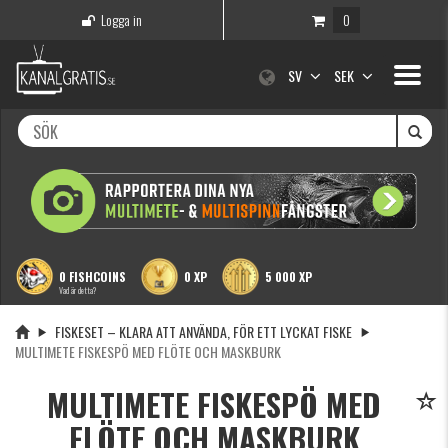
Logga in
0
Toggle
SV
SEK
navigati
0 FISHCOINS
0 XP
5 000 XP
Vad är detta?
FISKESET – KLARA ATT ANVÄNDA, FÖR ETT LYCKAT FISKE
MULTIMETE FISKESPÖ MED FLÖTE OCH MASKBURK
MULTIMETE FISKESPÖ MED
FLÖTE OCH MASKBURK