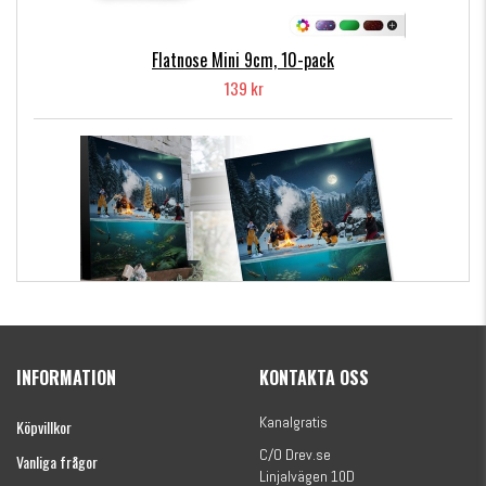
Flatnose Mini 9cm, 10-pack
139 kr
Kanalgratis Officiella Fiskekalender 2026
(julkalender)
INFORMATION
KONTAKTA OSS
1695 kr
Kanalgratis
Köpvillkor
C/O Drev.se
Vanliga frågor
Linjalvägen 10D