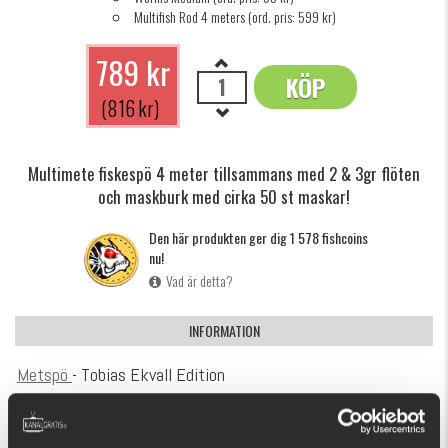
Multifish Rod 4 meters (ord. pris: 599 kr)
789 kr
KÖP
OK
(816 kr)
Multimete fiskespö 4 meter tillsammans med 2 & 3gr flöten
och maskburk med cirka 50 st maskar!
Den här produkten ger dig 1 578 fishcoins
nu!
Vad är detta?
INFORMATION
Metspö
- Tobias Ekvall Edition
Framtaget av rutinerade fiskare, däribland Tobias Ekvall
själv och inspirerat av det metes kit Tobias vann SM i mete