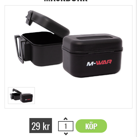
29 kr
KÖP
OK