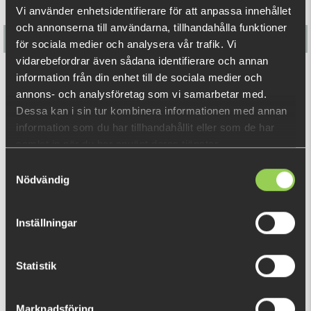
Vi använder enhetsidentifierare för att anpassa innehållet
och annonserna till användarna, tillhandahålla funktioner
för sociala medier och analysera vår trafik. Vi
vidarebefordrar även sådana identifierare och annan
information från din enhet till de sociala medier och
Savage Gear Hop Walker Frog 5,5cm,15g
annons- och analysföretag som vi samarbetar med.
Dessa kan i sin tur kombinera informationen med annan
89 kr
information som du har tillhandahållit eller som de har
samlat in när du har använt deras tjänster.
RELATERADE PRODUKTER
Samtyckesval
Nödvändig
Inställningar
Statistik
Marknadsföring