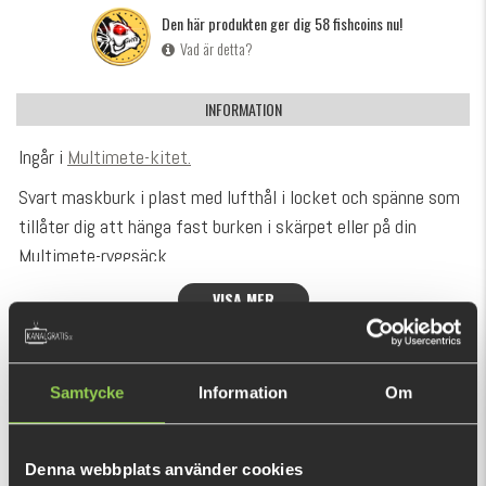
Den här produkten ger dig 58 fishcoins nu!
Vad är detta?
INFORMATION
Ingår i
Multimete-kitet.
Svart maskburk i plast med lufthål i locket och spänne som
tillåter dig att hänga fast burken i skärpet eller på din
Multimete-ryggsäck.
Föredrar du att slippa gräva efter mask? Handla levande
VISA MER
mask på burk från Kanalgratis
här!
REKOMMENDERADE PRODUKTER
Samtycke
Information
Om
Denna webbplats använder cookies