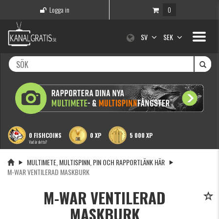
Logga in
0
Toggle
SV
SEK
navigati
0 FISHCOINS
0 XP
5 000 XP
Vad är detta?
MULTIMETE, MULTISPINN, PIN OCH RAPPORTLÄNK HÄR
M-WAR VENTILERAD MASKBURK
M-WAR VENTILERAD
MASKBURK