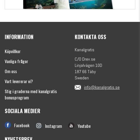
Kanalgratis Officiella Fiskekalender 2026
(julkalender)
INFORMATION
KONTAKTA OSS
1695 kr
Kanalgratis
Köpvillkor
C/O Drev.se
Vanliga frågor
Linjalvägen 10D
Om oss
187 66 Täby
Sweden
Vart levererar vi?
info@kanalgratis.se
Stig i graderna med kanalgratis
bonusprogram
SOCIALA MEDIER
Monkey Fry 16-pack 7cm
Facebook
Instagram
Youtube
89 kr
NYHETSBREV